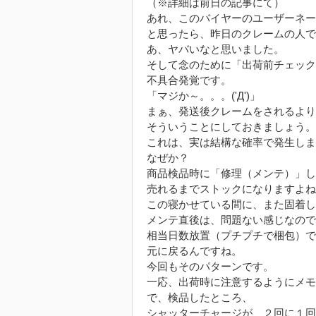
（※詳細は前日の記事にて）
あれ、このバイヤーのユーザーネー
と思ったら、昨日のクレームの人ではな
あ、ヤバいなと思いました。
そして念のために「出荷前チェック
不具合発覚です。
「マジか～。。。('Д')」
まぁ、発送後クレームをされるより
そういうことにしておきましょう。
これは、実は結構な確率で発生しま
なぜか？
商品検品時に「修理（メンテ）」し
売れるまでストックになりますよね
この寝かせている間に、また固着し
メンテ直後は、問題ない感じなので
相当日数放置（プチプチで梱包）で
元に戻るんですね。
今回もそのパターンです。
一応、出荷時に注意するようにメモ
で、検品したところ、
シャッターチャージが、２回に１回