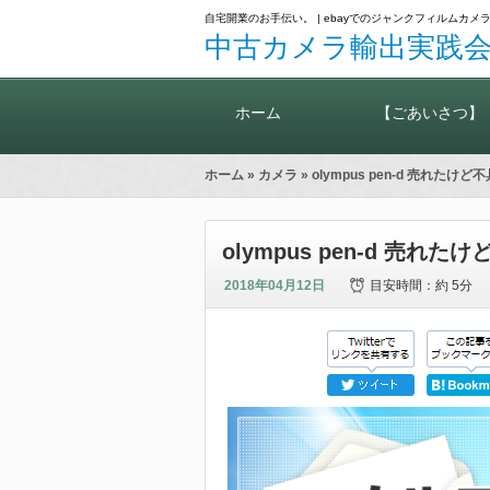
自宅開業のお手伝い。 | ebayでのジャンクフィルム
中古カメラ輸出実践会
ホーム
【ごあいさつ】
ホーム
»
カメラ
» olympus pen-d 売れ
olympus pen-d 売
2018年04月12日
目安時間：
約 5分