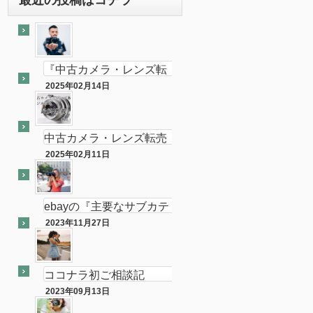
『中古カメラ・レンズ転
売ビジネスの最終奥義教
2025年02月14日
最終奥義
えます』のebay輸出会員
サイト付き
中古カメラ・レンズ転売
ビジネスの最終奥義教え
2025年02月11日
半隠居ライフな話
ます…を販売開始し数ヶ
月が経ちました
ebayの『主要なサブカテ
ゴリーの売れ筋』がカメ
2023年11月27日
ebay
ラである件
ココナラ初ご相談記
念！！（ebay中古フィル
2023年09月13日
ココナラ
ムカメラ輸出の相談をお