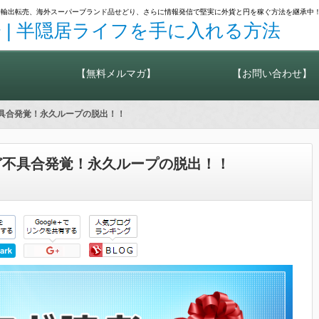
カメラ輸出転売、海外スーパーブランド品せどり、さらに情報発信で堅実に外貨と円を稼ぐ方法を継承中
 | 半隠居ライフを手に入れる方法
【無料メルマガ】
【お問い合わせ】
たけど不具合発覚！永久ループの脱出！！
れたけど不具合発覚！永久ループの脱出！！