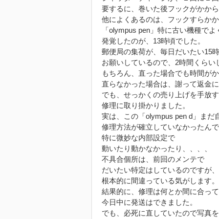
要するに、巻いた後フックがかから
他によくあるのは、フックすらかか
「olympus pen」特に古い機種
発覚したのが、13時頃でした。
郵便局の集荷が、毎日だいたい15時
お願いしているので、2時間くらい
もちろん、直った場合でも時間がか
直らなかった場合は、謝って返金に
でも、せっかくの売り上げを手放す
修理に取り掛かりました。
実は、この「olympus pen d」
修理方法が確立していなかったんで
特に微妙な内部設定で
動いたり動かなかったり、、、、
不具合個所は、前回のメンテで
だいたい特定はしているのですが、
根本的に間違っている気がします。
結果的に、修理は何とか間に合って
今日中に発送はできました。
でも、必死に直していたので写真を