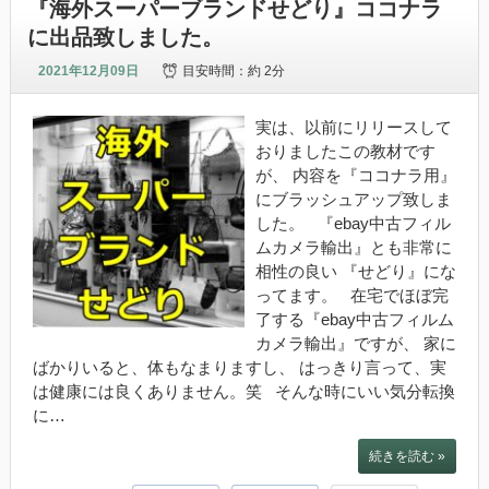
『海外スーパーブランドせどり』ココナラ
に出品致しました。
2021年12月09日
目安時間：
約 2分
実は、以前にリリースして
おりましたこの教材です
が、 内容を『ココナラ用』
にブラッシュアップ致しま
した。 『ebay中古フィル
ムカメラ輸出』とも非常に
相性の良い 『せどり』にな
ってます。 在宅でほぼ完
了する『ebay中古フィルム
カメラ輸出』ですが、 家に
ばかりいると、体もなまりますし、 はっきり言って、実
は健康には良くありません。笑 そんな時にいい気分転換
に…
続きを読む »