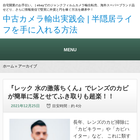
自宅開業のお手伝い。 | ebayでのジャンクフィルムカメラ輸出転売、海外スーパーブランド品
せどり、さらに情報発信で堅実に外貨と円を稼ぐ方法を継承中！
中古カメラ輸出実践会 | 半隠居ライ
フを手に入れる方法
MENU
ホーム
» アーカイブ
『レック 水の激落ちくん』でレンズのカビ
が簡単に落とせてふき取りも超楽！！
2021年12月25日
目安時間：
約 4分
長年、レンズのカビ掃除に
「カビキラー」や「カビハ
イター」など、 これに類す