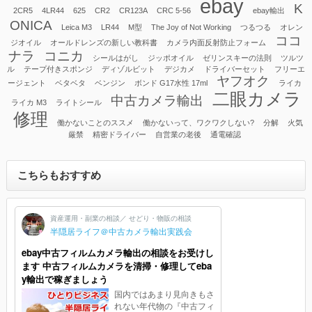
ebay
K
2CR5
4LR44
625
CR2
CR123A
CRC 5-56
ebay輸出
ONICA
Leica M3
LR44
M型
The Joy of Not Working
つるつる
オレン
ココ
ジオイル
オールドレンズの新しい教科書
カメラ内面反射防止フォーム
ナラ
コニカ
シールはがし
ジッポオイル
ゼリンスキーの法則
ツルツ
ル
テープ付きスポンジ
ディゾルビット
デジカメ
ドライバーセット
フリーエ
ヤフオク
ージェント
ベタベタ
ベンジン
ボンド G17水性 17ml
ライカ
二眼カメラ
中古カメラ輸出
ライカ M3
ライトシール
修理
働かないことのススメ
働かないって、ワクワクしない?
分解
火気
厳禁
精密ドライバー
自営業の老後
通電確認
こちらもおすすめ