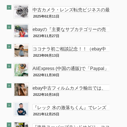
最終奥義
サイト付き
中古カメラ・レンズ転売ビジネスの最
終奥義教えます…を販売開始し数ヶ月
2025年02月11日
半隠居ライフな話
が経ちました
ebayの『主要なサブカテゴリーの売
れ筋』がカメラである件
2023年11月27日
ebay
ココナラ初ご相談記念！！（ebay中
古フィルムカメラ輸出の相談をお受け
2023年09月13日
ココナラ
します。中
AliExpress (中国の通販)で「Paypal」
使って買い物してみた
2022年11月30日
PC
ebay中古フィルムカメラ輸出では、
意外と「二眼カメラ」がオススメ…か
2022年10月16日
ebay
も！？
『レック 水の激落ちくん』でレンズ
のカビが簡単に落とせてふき取りも超
2021年12月25日
カメラ
楽！！