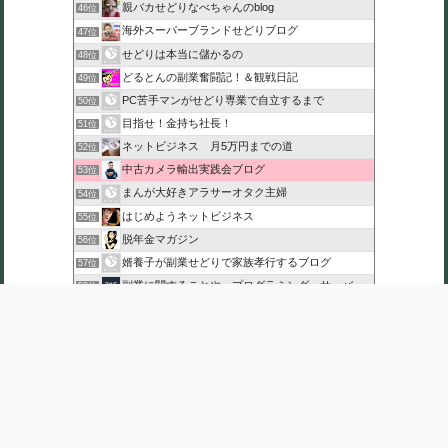
親バカせどりなべちゃんのblog
46位
海外スーパーブランドせどりブログ
47位
せどりは本当に儲かるの
48位
どるとんの副業奮闘記！＆観戦日記
49位
PC苦手マンがせどり専業で自立するまで
50位
目指せ！金持ち社長！
51位
ネットビジネス 月5万円までの道
52位
中古カメラ輸出実践会ブログ
53位
まんが大好きアラサーオタク主婦
54位
はじめようネットビジネス
55位
脱年金マガジン
56位
婿養子が副業せどりで家族孝行するブログ
57位
副業に関することや、プログラミング・サーバー関係
58位
【副業入門】転売初心者がAmazonで月収5万円以上を稼ぐ方
59位
沖縄富豪女子への道のり
60位
このカテゴリを全て表示
参加する
このブログに投票する