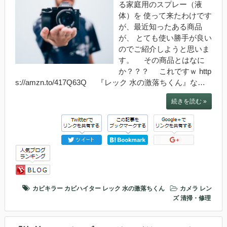
る家庭用のスプレー（液
体）を 使って来たわけです
が、最近知ったある商品
が、 とても使い勝手が良い
のでご紹介しようと思いま
す。 その商品とはなに
か？？？ これですｗ http
s://amzn.to/417Q63Q 『レック 水の激落ちくん』な…
続きを読む »
カビキラー
カビハイター
レック 水の激落ちくん
カメラ
レン
ズ
清掃・修理