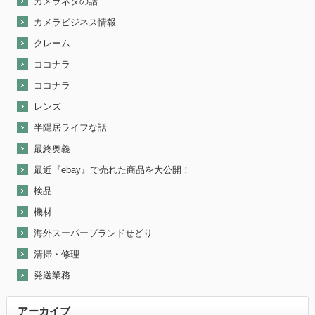
カメラネタの話
カメラビジネス情報
クレーム
ココナラ
ココナラ
レンズ
半隠居ライフな話
最終奥義
最近『ebay』で売れた商品を大公開！
検品
機材
海外スーパーブランドせどり
清掃・修理
発送業務
アーカイブ