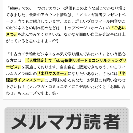
「ebay」での、一つのアカウント評価もこのような感じでかなり増え
てきました。最新のアカウント情報は、「メルマガ読者プレゼントペ
ージ」内でもご紹介しています。また、詳しいプロフィール内容やこ
のビジネスとの馴れ初めなどは、トップページ（ホーム）の
『ごあい
さつ』
を読んでみてくださいね。なかなか面白い自己紹介記事に仕上
がっていると思いますよ～(^^)
『中古カメラ輸出ビジネスを本気で取り組んでみたい！』という熱心
な方には、
【人数限定】で『ebay個別サポート＆コンサルティングサ
ービス』
を実施しております。自由自在に販売できちゃう、中古フィ
ルムカメラ輸出の
『出品マスター』
になりたいあなた、さらには
『半
隠居ライフマスター』
にご興味のあるあなた、お気軽にお問い合わせ
下さいね！（メルマガ・コミュニティにご登録いただくと『お問い合
わせ』もスムーズですよ。笑）