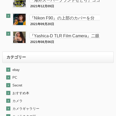
『海外スーパーブランドせどり』ココ
ナラに出品致しました。
2021年12月09日
ココナラ
『Nikon F90』の上部のカバーを分
解・修理してみた。
2021年09月20日
カメラ
『Yashica-D TLR Film Camera』二眼
カメラが売れました。
2021年08月06日
最近『ebay』で売れた商品を大公開！
カテゴリー
ebay
PC
Secret
おすすめ本
カメラ
カメラギャラリー