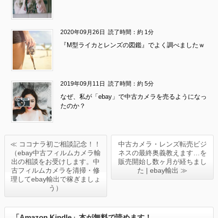
2020年09月26日
読了時間：約 1分
『M型ライカとレンズの図鑑』でよく調べましたｗ
2019年09月11日
読了時間：約 5分
なぜ、私が「ebay」で中古カメラを売るようになっ
たのか？
≪ ココナラ初ご相談記念！！
中古カメラ・レンズ転売ビジ
（ebay中古フィルムカメラ輸
ネスの最終奥義教えます…を
出の相談をお受けします。中
販売開始し数ヶ月が経ちまし
古フィルムカメラを清掃・修
た | ebay輸出 ≫
理してebay輸出で稼ぎましょ
う）
「Amazon Kindle」本が無料で読めます！