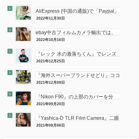
ココナラ
します。中
AliExpress (中国の通販)で「Paypal」
使って買い物してみた
2022年11月30日
PC
ebay中古フィルムカメラ輸出では、
意外と「二眼カメラ」がオススメ…か
2022年10月16日
ebay
も！？
『レック 水の激落ちくん』でレンズ
のカビが簡単に落とせてふき取りも超
2021年12月25日
カメラ
楽！！
『海外スーパーブランドせどり』ココ
ナラに出品致しました。
2021年12月09日
ココナラ
『Nikon F90』の上部のカバーを分
解・修理してみた。
2021年09月20日
カメラ
『Yashica-D TLR Film Camera』二眼
カメラが売れました。
2021年08月06日
最近『ebay』で売れた商品を大公開！