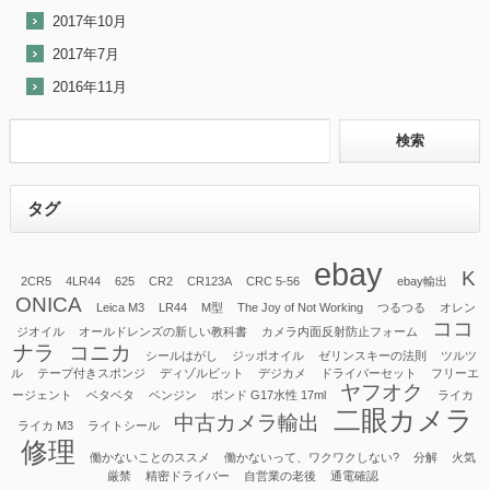
2017年10月
2017年7月
2016年11月
タグ
ebay
K
2CR5
4LR44
625
CR2
CR123A
CRC 5-56
ebay輸出
ONICA
Leica M3
LR44
M型
The Joy of Not Working
つるつる
オレン
ココ
ジオイル
オールドレンズの新しい教科書
カメラ内面反射防止フォーム
ナラ
コニカ
シールはがし
ジッポオイル
ゼリンスキーの法則
ツルツ
ル
テープ付きスポンジ
ディゾルビット
デジカメ
ドライバーセット
フリーエ
ヤフオク
ージェント
ベタベタ
ベンジン
ボンド G17水性 17ml
ライカ
二眼カメラ
中古カメラ輸出
ライカ M3
ライトシール
修理
働かないことのススメ
働かないって、ワクワクしない?
分解
火気
厳禁
精密ドライバー
自営業の老後
通電確認