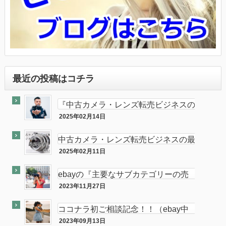
最近の投稿はコチラ
『中古カメラ・レンズ転売ビジネスの
最終奥義教えます』のebay輸出会員
2025年02月14日
最終奥義
サイト付き
中古カメラ・レンズ転売ビジネスの最
終奥義教えます…を販売開始し数ヶ月
2025年02月11日
半隠居ライフな話
が経ちました
ebayの『主要なサブカテゴリーの売
れ筋』がカメラである件
2023年11月27日
ebay
ココナラ初ご相談記念！！（ebay中
古フィルムカメラ輸出の相談をお受け
2023年09月13日