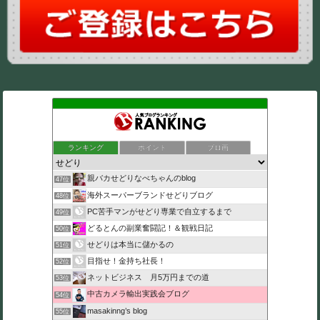
ランキング
ポイント
ブロ画
親バカせどりなべちゃんのblog
47位
海外スーパーブランドせどりブログ
48位
PC苦手マンがせどり専業で自立するまで
49位
どるとんの副業奮闘記！＆観戦日記
50位
せどりは本当に儲かるの
51位
目指せ！金持ち社長！
52位
ネットビジネス 月5万円までの道
53位
中古カメラ輸出実践会ブログ
54位
masakinng’s blog
55位