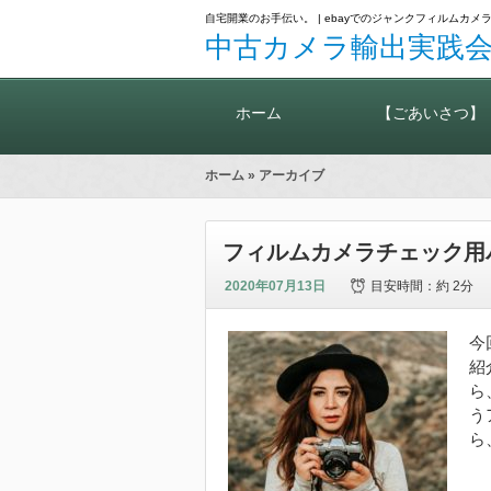
自宅開業のお手伝い。 | ebayでのジャンクフィルム
中古カメラ輸出実践会
ホーム
【ごあいさつ】
ホーム
» アーカイブ
フィルムカメラチェック用
2020年07月13日
目安時間：
約 2分
今
紹
ら
う
ら