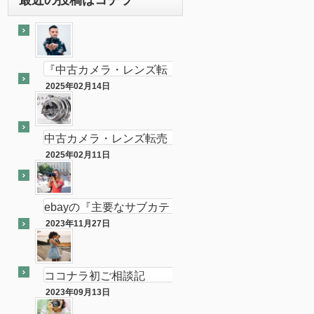
『中古カメラ・レンズ転
売ビジネスの最終奥義教
2025年02月14日
最終奥義
えます』のebay輸出会員
サイト付き
中古カメラ・レンズ転売
ビジネスの最終奥義教え
2025年02月11日
半隠居ライフな話
ます…を販売開始し数ヶ
月が経ちました
ebayの『主要なサブカテ
ゴリーの売れ筋』がカメ
2023年11月27日
ebay
ラである件
ココナラ初ご相談記
念！！（ebay中古フィル
2023年09月13日
ココナラ
ムカメラ輸出の相談をお