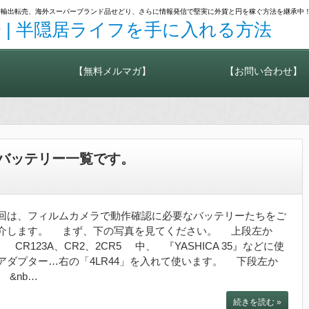
カメラ輸出転売、海外スーパーブランド品せどり、さらに情報発信で堅実に外貨と円を稼ぐ方法を継承中
 | 半隠居ライフを手に入れる方法
【無料メルマガ】
【お問い合わせ】
バッテリー一覧です。
回は、フィルムカメラで動作確認に必要なバッテリーたちをご
介します。 まず、下の写真を見てください。 上段左か
、 CR123A、CR2、2CR5 中、 『YASHICA 35』などに使
アダプター…右の「4LR44」を入れて使います。 下段左か
、 &nb…
続きを読む »