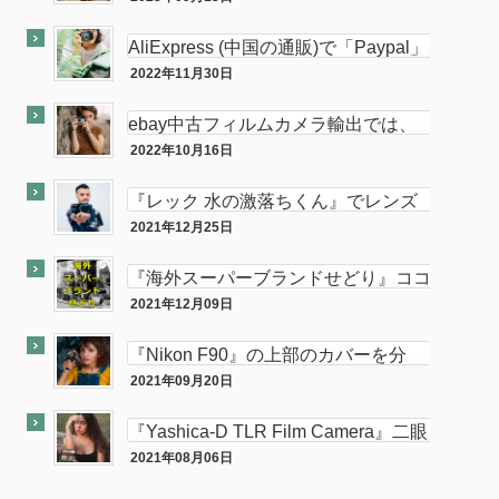
ココナラ
します。中
AliExpress (中国の通販)で「Paypal」
使って買い物してみた
2022年11月30日
PC
ebay中古フィルムカメラ輸出では、
意外と「二眼カメラ」がオススメ…か
2022年10月16日
ebay
も！？
『レック 水の激落ちくん』でレンズ
のカビが簡単に落とせてふき取りも超
2021年12月25日
カメラ
楽！！
『海外スーパーブランドせどり』ココ
ナラに出品致しました。
2021年12月09日
ココナラ
『Nikon F90』の上部のカバーを分
解・修理してみた。
2021年09月20日
カメラ
『Yashica-D TLR Film Camera』二眼
カメラが売れました。
2021年08月06日
最近『ebay』で売れた商品を大公開！