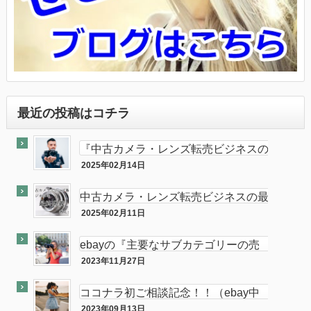
最近の投稿はコチラ
『中古カメラ・レンズ転売ビジネスの
最終奥義教えます』のebay輸出会員
2025年02月14日
最終奥義
サイト付き
中古カメラ・レンズ転売ビジネスの最
終奥義教えます…を販売開始し数ヶ月
2025年02月11日
半隠居ライフな話
が経ちました
ebayの『主要なサブカテゴリーの売
れ筋』がカメラである件
2023年11月27日
ebay
ココナラ初ご相談記念！！（ebay中
古フィルムカメラ輸出の相談をお受け
2023年09月13日