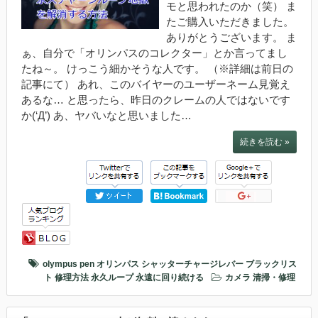
モと思われたのか（笑） ま
たご購入いただきました。
ありがとうございます。 ま
ぁ、自分で「オリンパスのコレクター」とか言ってまし
たね～。 けっこう細かそうな人です。 （※詳細は前日の
記事にて） あれ、このバイヤーのユーザーネーム見覚え
あるな… と思ったら、昨日のクレームの人ではないです
か(‘Д’) あ、ヤバいなと思いました…
続きを読む »
olympus pen
オリンパス
シャッターチャージレバー
ブラックリス
ト
修理方法
永久ループ
永遠に回り続ける
カメラ
清掃・修理