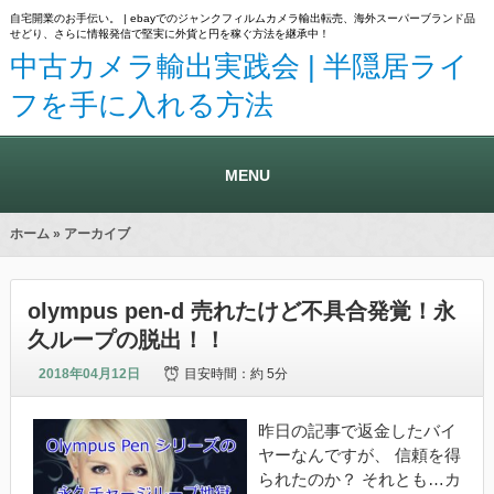
自宅開業のお手伝い。 | ebayでのジャンクフィルムカメラ輸出転売、海外スーパーブランド品
せどり、さらに情報発信で堅実に外貨と円を稼ぐ方法を継承中！
中古カメラ輸出実践会 | 半隠居ライ
フを手に入れる方法
MENU
ホーム
» アーカイブ
olympus pen-d 売れたけど不具合発覚！永
久ループの脱出！！
2018年04月12日
目安時間：
約 5分
昨日の記事で返金したバイ
ヤーなんですが、 信頼を得
られたのか？ それとも…カ