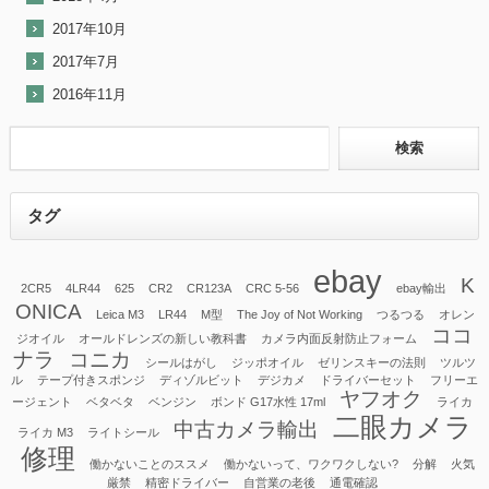
2017年10月
2017年7月
2016年11月
タグ
ebay
K
2CR5
4LR44
625
CR2
CR123A
CRC 5-56
ebay輸出
ONICA
Leica M3
LR44
M型
The Joy of Not Working
つるつる
オレン
ココ
ジオイル
オールドレンズの新しい教科書
カメラ内面反射防止フォーム
ナラ
コニカ
シールはがし
ジッポオイル
ゼリンスキーの法則
ツルツ
ル
テープ付きスポンジ
ディゾルビット
デジカメ
ドライバーセット
フリーエ
ヤフオク
ージェント
ベタベタ
ベンジン
ボンド G17水性 17ml
ライカ
二眼カメラ
中古カメラ輸出
ライカ M3
ライトシール
修理
働かないことのススメ
働かないって、ワクワクしない?
分解
火気
厳禁
精密ドライバー
自営業の老後
通電確認