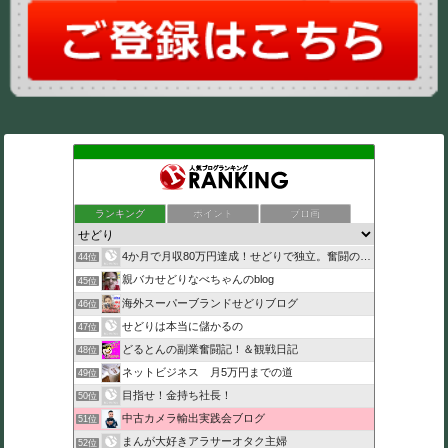
ランキング
ポイント
ブロ画
4か月で月収80万円達成！せどりで独立。奮闘の日々
44位
親バカせどりなべちゃんのblog
45位
海外スーパーブランドせどりブログ
46位
せどりは本当に儲かるの
47位
どるとんの副業奮闘記！＆観戦日記
48位
ネットビジネス 月5万円までの道
49位
目指せ！金持ち社長！
50位
中古カメラ輸出実践会ブログ
51位
まんが大好きアラサーオタク主婦
52位