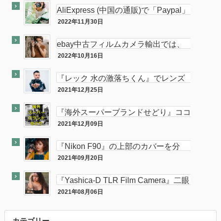
AliExpress (中国の通販)で「Paypal」
使って買い物してみた
2022年11月30日
PC
ebay中古フィルムカメラ輸出では、
意外と「二眼カメラ」がオススメ…か
2022年10月16日
ebay
も！？
『レック 水の激落ちくん』でレンズ
のカビが簡単に落とせてふき取りも超
2021年12月25日
カメラ
楽！！
『海外スーパーブランドせどり』ココ
ナラに出品致しました。
2021年12月09日
ココナラ
『Nikon F90』の上部のカバーを分
解・修理してみた。
2021年09月20日
カメラ
『Yashica-D TLR Film Camera』二眼
カメラが売れました。
2021年08月06日
最近『ebay』で売れた商品を大公開！
カテゴリー