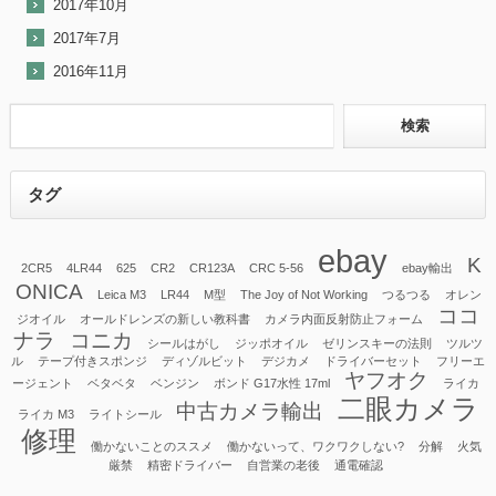
2017年10月
2017年7月
2016年11月
タグ
ebay
K
2CR5
4LR44
625
CR2
CR123A
CRC 5-56
ebay輸出
ONICA
Leica M3
LR44
M型
The Joy of Not Working
つるつる
オレン
ココ
ジオイル
オールドレンズの新しい教科書
カメラ内面反射防止フォーム
ナラ
コニカ
シールはがし
ジッポオイル
ゼリンスキーの法則
ツルツ
ル
テープ付きスポンジ
ディゾルビット
デジカメ
ドライバーセット
フリーエ
ヤフオク
ージェント
ベタベタ
ベンジン
ボンド G17水性 17ml
ライカ
二眼カメラ
中古カメラ輸出
ライカ M3
ライトシール
修理
働かないことのススメ
働かないって、ワクワクしない?
分解
火気
厳禁
精密ドライバー
自営業の老後
通電確認