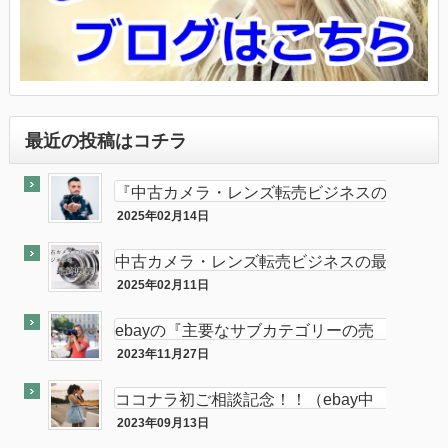
最近の投稿はコチラ
『中古カメラ・レンズ転売ビジネスの
最終奥義教えます』のebay輸出会員
2025年02月14日
最終奥義
サイト付き
中古カメラ・レンズ転売ビジネスの最
終奥義教えます…を販売開始し数ヶ月
2025年02月11日
半隠居ライフな話
が経ちました
ebayの『主要なサブカテゴリーの売
れ筋』がカメラである件
2023年11月27日
ebay
ココナラ初ご相談記念！！（ebay中
古フィルムカメラ輸出の相談をお受け
2023年09月13日
ココナラ
します。中