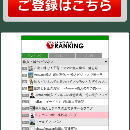
ランキング
ポイント
ブロ画
在宅で稼ぐ！子育てママの個人輸出 備忘録
6位
Amazon輸入 超効率化 〜 輸入ビジネスで脱サラ成功
7位
輸入ビジネス初心者のバイブル的なともぞうのブログ
8位
副業とお金の真実 −Amazon輸入のその先へ−
9位
Amazon輸入ビジネスの極意著者・竹内亮介ブログ
10位
eBay（イーベイ）で輸出入実践記
11位
欧米輸入ビジネスの全てを学べるブログ
12位
中古カメラ輸出実践会ブログ
13位
ツールドブッパン
14位
ebay/Amazon輸出の実践英語
15位