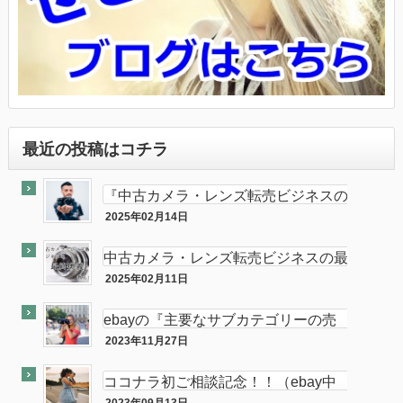
最近の投稿はコチラ
『中古カメラ・レンズ転売ビジネスの
最終奥義教えます』のebay輸出会員
2025年02月14日
最終奥義
サイト付き
中古カメラ・レンズ転売ビジネスの最
終奥義教えます…を販売開始し数ヶ月
2025年02月11日
半隠居ライフな話
が経ちました
ebayの『主要なサブカテゴリーの売
れ筋』がカメラである件
2023年11月27日
ebay
ココナラ初ご相談記念！！（ebay中