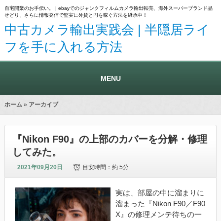
自宅開業のお手伝い。 | ebayでのジャンクフィルムカメラ輸出転売、海外スーパーブランド品
せどり、さらに情報発信で堅実に外貨と円を稼ぐ方法を継承中！
中古カメラ輸出実践会 | 半隠居ライ
フを手に入れる方法
MENU
ホーム
» アーカイブ
『Nikon F90』の上部のカバーを分解・修理
してみた。
2021年09月20日
目安時間：
約 5分
実は、部屋の中に溜まりに
溜まった『Nikon F90／F90
X』の修理メンテ待ちの一