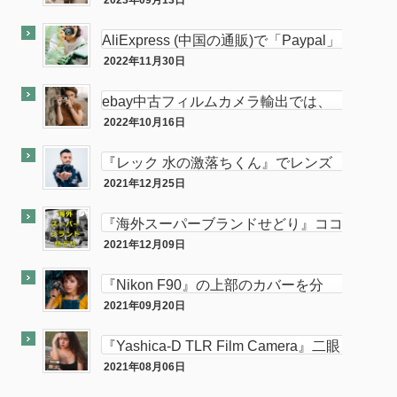
古フィルムカメラ輸出の相談をお受け
2023年09月13日
ココナラ
します。中
AliExpress (中国の通販)で「Paypal」
使って買い物してみた
2022年11月30日
PC
ebay中古フィルムカメラ輸出では、
意外と「二眼カメラ」がオススメ…か
2022年10月16日
ebay
も！？
『レック 水の激落ちくん』でレンズ
のカビが簡単に落とせてふき取りも超
2021年12月25日
カメラ
楽！！
『海外スーパーブランドせどり』ココ
ナラに出品致しました。
2021年12月09日
ココナラ
『Nikon F90』の上部のカバーを分
解・修理してみた。
2021年09月20日
カメラ
『Yashica-D TLR Film Camera』二眼
カメラが売れました。
2021年08月06日
最近『ebay』で売れた商品を大公開！