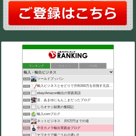
ランキング
ポイント
ブロ画
ツールドブッパン
12位
輸入ビジネスとせどりで月利300万を目指す元店長のブログ
13位
ebay/Amazon輸出の実践英語
14位
昔、あまゆにもんこまだったブログ
15位
しろオヤジ副業の奮闘記
16位
輸入comブログ
17位
ネットビジネス 月5万円までの道
18位
中古カメラ輸出実践会ブログ
19位
ヤフオクで稼ごうお小遣い!!
20位