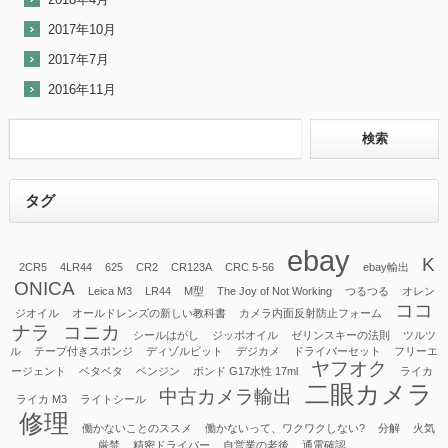
2017年10月
2017年7月
2016年11月
タグ
ebay
K
2CR5
4LR44
625
CR2
CR123A
CRC 5-56
ebay輸出
ONICA
Leica M3
LR44
M型
The Joy of Not Working
つるつる
オレン
ココ
ジオイル
オールドレンズの新しい教科書
カメラ内面反射防止フォーム
ナラ
コニカ
シールはがし
ジッポオイル
ゼリンスキーの法則
ツルツ
ル
テープ付きスポンジ
ディゾルビット
デジカメ
ドライバーセット
フリーエ
ヤフオク
ージェント
ベタベタ
ベンジン
ボンド G17水性 17ml
ライカ
二眼カメラ
中古カメラ輸出
ライカ M3
ライトシール
修理
働かないことのススメ
働かないって、ワクワクしない?
分解
火気
厳禁
精密ドライバー
自営業の老後
通電確認