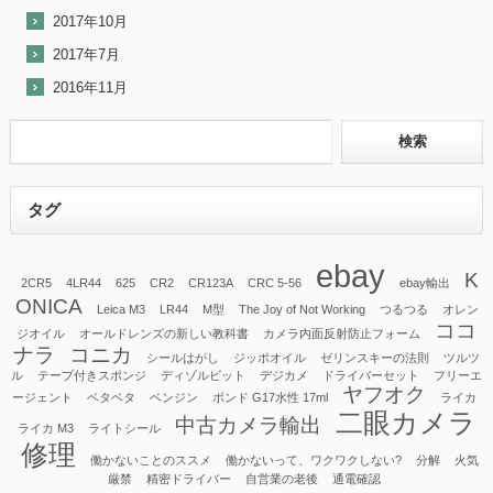
2017年10月
2017年7月
2016年11月
タグ
ebay
K
2CR5
4LR44
625
CR2
CR123A
CRC 5-56
ebay輸出
ONICA
Leica M3
LR44
M型
The Joy of Not Working
つるつる
オレン
ココ
ジオイル
オールドレンズの新しい教科書
カメラ内面反射防止フォーム
ナラ
コニカ
シールはがし
ジッポオイル
ゼリンスキーの法則
ツルツ
ル
テープ付きスポンジ
ディゾルビット
デジカメ
ドライバーセット
フリーエ
ヤフオク
ージェント
ベタベタ
ベンジン
ボンド G17水性 17ml
ライカ
二眼カメラ
中古カメラ輸出
ライカ M3
ライトシール
修理
働かないことのススメ
働かないって、ワクワクしない?
分解
火気
厳禁
精密ドライバー
自営業の老後
通電確認