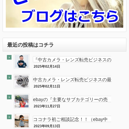
最近の投稿はコチラ
『中古カメラ・レンズ転売ビジネスの
最終奥義教えます』のebay輸出会員
2025年02月14日
最終奥義
サイト付き
中古カメラ・レンズ転売ビジネスの最
終奥義教えます…を販売開始し数ヶ月
2025年02月11日
半隠居ライフな話
が経ちました
ebayの『主要なサブカテゴリーの売
れ筋』がカメラである件
2023年11月27日
ebay
ココナラ初ご相談記念！！（ebay中
古フィルムカメラ輸出の相談をお受け
2023年09月13日