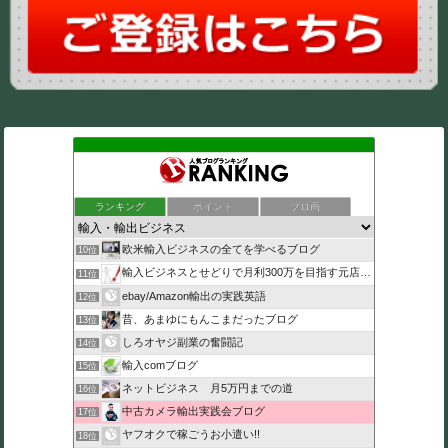
ランキング
ポイント
ブロ画
欧米輸入ビジネスの全てを学べるブログ
10位
輸入ビジネスとせどりで月利300万を目指す元店長のブログ
11位
ebay/Amazon輸出の実践英語
12位
昔、あまゆにもんこまだったブログ
13位
しろオヤジ副業の奮闘記
14位
輸入comブログ
15位
ネットビジネス 月5万円までの道
16位
中古カメラ輸出実践会ブログ
17位
ヤフオクで稼ごうお小遣い!!
18位