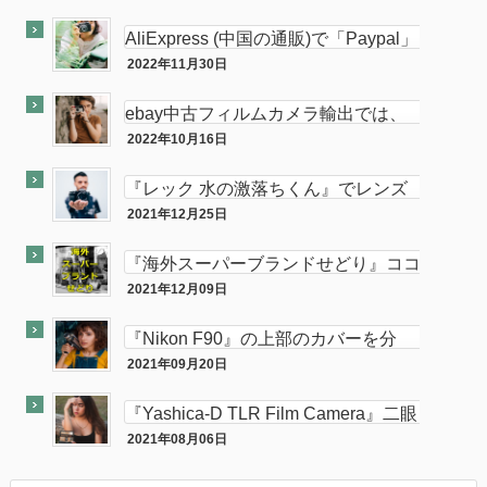
ココナラ
します。中
AliExpress (中国の通販)で「Paypal」
使って買い物してみた
2022年11月30日
PC
ebay中古フィルムカメラ輸出では、
意外と「二眼カメラ」がオススメ…か
2022年10月16日
ebay
も！？
『レック 水の激落ちくん』でレンズ
のカビが簡単に落とせてふき取りも超
2021年12月25日
カメラ
楽！！
『海外スーパーブランドせどり』ココ
ナラに出品致しました。
2021年12月09日
ココナラ
『Nikon F90』の上部のカバーを分
解・修理してみた。
2021年09月20日
カメラ
『Yashica-D TLR Film Camera』二眼
カメラが売れました。
2021年08月06日
最近『ebay』で売れた商品を大公開！