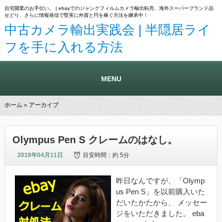
自宅開業のお手伝い。 | ebayでのジャンクフィルムカメラ輸出転売、海外スーパーブランド品
せどり、さらに情報発信で堅実に外貨と円を稼ぐ方法を継承中！
中古カメラ輸出実践会 | 半隠居ライ
フを手に入れる方法
MENU
ホーム
» アーカイブ
Olympus Pen S クレームのはなし。
2018年04月11日
目安時間：
約 5分
昨日なんですが、「Olymp
us Pen S」を以前購入いた
だいたかたから、 メッセー
ジをいただきました。 eba