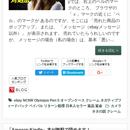
yでは、右上のベルのマー
クのところ、 ブラウザの
「ｘ」マークの近くに「ベ
ル」のマークが あるのですが、そこには 「売れた商品の
ポップアップ」 または、 「メッセージ（ebayメッセージ
以外）」 が表示されます。 売れていたらうれしいのです
が、 メッセージの場合（私の場合）は、基本「悪い…
続きを読む »
ebay
NCNR
Olympus Pen S
オープンケース
クレーム
ネガティブフ
ィードバック
ペイパル
リターン処理
日本人セラー
返品
返金
カメラ
ネタの話
クレーム
「Amazon Kindle」本が無料で読めます！