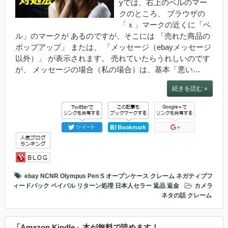
yでは、右上のベルのマー
クのところ、 ブラウザの
「ｘ」マークの近くに「ベ
ル」のマークが あるのですが、そこには 「売れた商品の
ポップアップ」 または、 「メッセージ（ebayメッセージ
以外）」 が表示されます。 売れていたらうれしいのです
が、 メッセージの場合（私の場合）は、基本「悪い…
続きを読む »
ebay
NCNR
Olympus Pen S
オープンケース
クレーム
ネガティブフ
ィードバック
ペイパル
リターン処理
日本人セラー
返品
返金
カメラ
ネタの話
クレーム
「Amazon Kindle」本が無料で読めます！