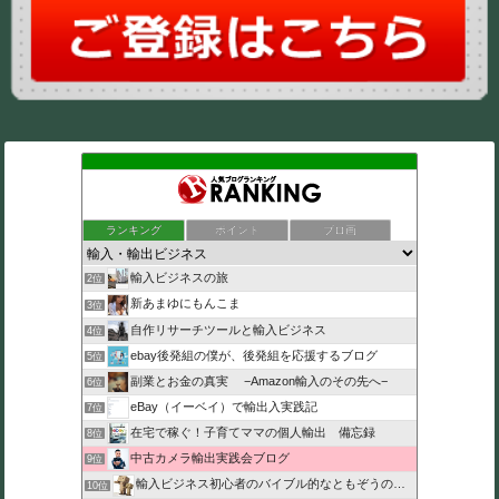
ランキング
ポイント
ブロ画
輸入ビジネスの旅
2位
新あまゆにもんこま
3位
自作リサーチツールと輸入ビジネス
4位
ebay後発組の僕が、後発組を応援するブログ
5位
副業とお金の真実 −Amazon輸入のその先へ−
6位
eBay（イーベイ）で輸出入実践記
7位
在宅で稼ぐ！子育てママの個人輸出 備忘録
8位
中古カメラ輸出実践会ブログ
9位
輸入ビジネス初心者のバイブル的なともぞうのブログ
10位