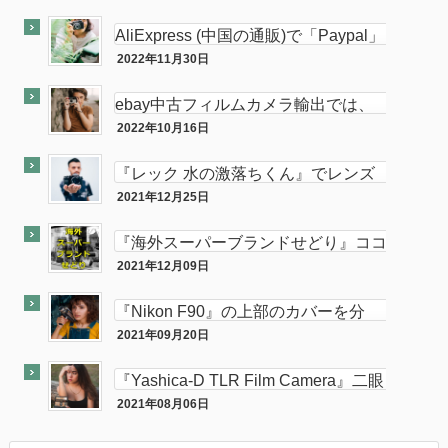
ココナラ
します。中
AliExpress (中国の通販)で「Paypal」
使って買い物してみた
2022年11月30日
PC
ebay中古フィルムカメラ輸出では、
意外と「二眼カメラ」がオススメ…か
2022年10月16日
ebay
も！？
『レック 水の激落ちくん』でレンズ
のカビが簡単に落とせてふき取りも超
2021年12月25日
カメラ
楽！！
『海外スーパーブランドせどり』ココ
ナラに出品致しました。
2021年12月09日
ココナラ
『Nikon F90』の上部のカバーを分
解・修理してみた。
2021年09月20日
カメラ
『Yashica-D TLR Film Camera』二眼
カメラが売れました。
2021年08月06日
最近『ebay』で売れた商品を大公開！