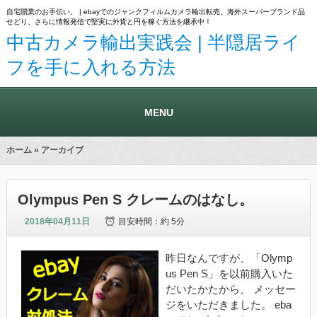
自宅開業のお手伝い。 | ebayでのジャンクフィルムカメラ輸出転売、海外スーパーブランド品
せどり、さらに情報発信で堅実に外貨と円を稼ぐ方法を継承中！
中古カメラ輸出実践会 | 半隠居ライ
フを手に入れる方法
MENU
ホーム
» アーカイブ
Olympus Pen S クレームのはなし。
2018年04月11日
目安時間：
約 5分
昨日なんですが、「Olymp
us Pen S」を以前購入いた
だいたかたから、 メッセー
ジをいただきました。 eba