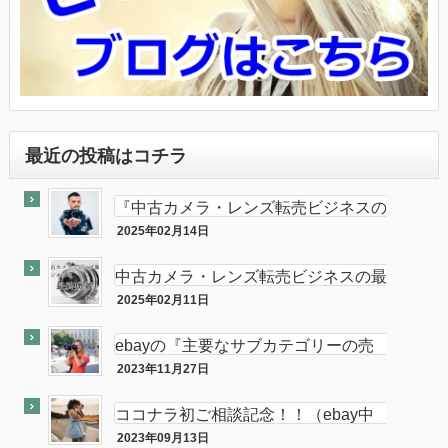
最近の投稿はコチラ
『中古カメラ・レンズ転売ビジネスの
最終奥義教えます』のebay輸出会員
2025年02月14日
最終奥義
サイト付き
中古カメラ・レンズ転売ビジネスの最
終奥義教えます…を販売開始し数ヶ月
2025年02月11日
半隠居ライフな話
が経ちました
ebayの『主要なサブカテゴリーの売
れ筋』がカメラである件
2023年11月27日
ebay
ココナラ初ご相談記念！！（ebay中
古フィルムカメラ輸出の相談をお受け
2023年09月13日