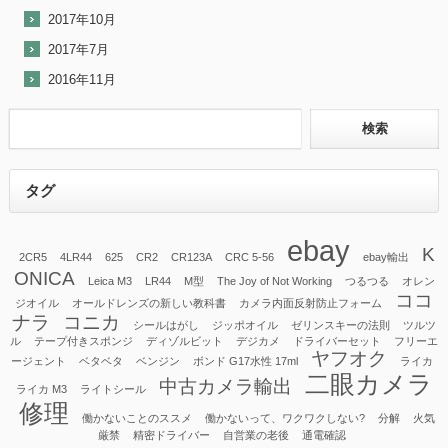
2017年10月
2017年7月
2016年11月
タグ
ebay
K
2CR5
4LR44
625
CR2
CR123A
CRC 5-56
ebay輸出
ONICA
Leica M3
LR44
M型
The Joy of Not Working
つるつる
オレン
ココ
ジオイル
オールドレンズの新しい教科書
カメラ内面反射防止フォーム
ナラ
コニカ
シールはがし
ジッポオイル
ゼリンスキーの法則
ツルツ
ル
テープ付きスポンジ
ディゾルビット
デジカメ
ドライバーセット
フリーエ
ヤフオク
ージェント
ベタベタ
ベンジン
ボンド G17水性 17ml
ライカ
二眼カメラ
中古カメラ輸出
ライカ M3
ライトシール
修理
働かないことのススメ
働かないって、ワクワクしない?
分解
火気
厳禁
精密ドライバー
自営業の老後
通電確認