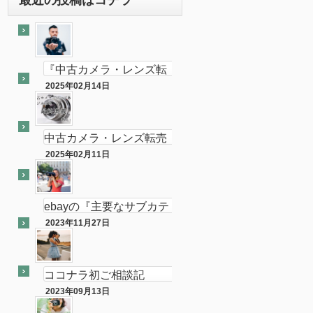
『中古カメラ・レンズ転
売ビジネスの最終奥義教
2025年02月14日
最終奥義
えます』のebay輸出会員
サイト付き
中古カメラ・レンズ転売
ビジネスの最終奥義教え
2025年02月11日
半隠居ライフな話
ます…を販売開始し数ヶ
月が経ちました
ebayの『主要なサブカテ
ゴリーの売れ筋』がカメ
2023年11月27日
ebay
ラである件
ココナラ初ご相談記
念！！（ebay中古フィル
2023年09月13日
ココナラ
ムカメラ輸出の相談をお