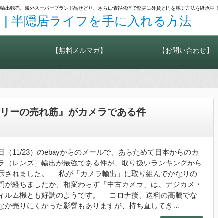
カメラ輸出転売、海外スーパーブランド品せどり、さらに情報発信で堅実に外貨と円を稼ぐ方法を継承中
 | 半隠居ライフを手に入れる方法
【無料メルマガ】
【お問い合わせ】
ゴリーの売れ筋』がカメラである件
日（11/23）のebayからのメールで、あらためて日本からのカ
ラ（レンズ）輸出が最強である件が、取り扱いランキングから
示されました。 私が「カメラ輸出」に取り組んでかなりの
間が経ちましたが、相変わらず「中古カメラ」は、デジカメ・
ィルム機とも好調のようです。 コロナ後、送料の高騰でな
なか売りにくかった影響もありますが、持ち直してき…