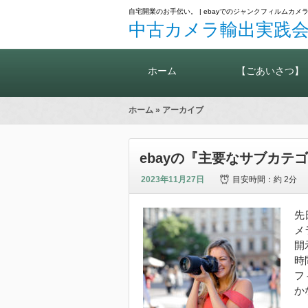
自宅開業のお手伝い。 | ebayでのジャンクフィルム
中古カメラ輸出実践会
ホーム
【ごあいさつ】
ホーム
» アーカイブ
ebayの『主要なサブカテ
2023年11月27日
目安時間：
約 2分
先
メ
開
時
フ
か