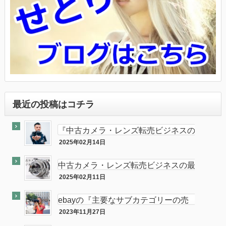
最近の投稿はコチラ
『中古カメラ・レンズ転売ビジネスの
最終奥義教えます』のebay輸出会員
2025年02月14日
最終奥義
サイト付き
中古カメラ・レンズ転売ビジネスの最
終奥義教えます…を販売開始し数ヶ月
2025年02月11日
半隠居ライフな話
が経ちました
ebayの『主要なサブカテゴリーの売
れ筋』がカメラである件
2023年11月27日
ebay