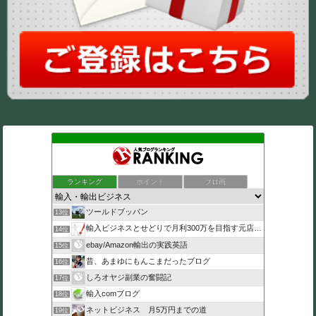
ランキング
ポイント
ブロ画
ツールドブッパン
13位
輸入ビジネスとせどりで月利300万を目指す元店長のブログ
14位
ebay/Amazon輸出の実践英語
15位
昔、あまゆにもんこまだったブログ
16位
しろオヤジ副業の奮闘記
17位
輸入comブログ
18位
ネットビジネス 月5万円までの道
19位