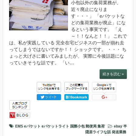
小包以外の集荷業務が、
近々廃止になりま
す・・・」 「eパケットな
どの集荷業務が廃止」にな
るという事実です。 「え
～！！なんと！！」 これで
は、私が実践している 完全在宅ビジネスの一部が崩れ去
ってしまうではないですか！！ ショックです。 ・・・ ち
ょっと大げさに書いてみましたが、 実際に今後話題にな
っていきそうな話です。 「い…
続きを読む »
EMS
eパケット
eパケットライト
国際小包
郵便局
集荷
ebay
半
隠居ライフな話
発送業務