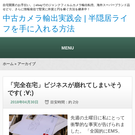
自宅開業のお手伝い。 | ebayでのジャンクフィルムカメラ輸出転売、海外スーパーブランド品
せどり、さらに情報発信で堅実に外貨と円を稼ぐ方法を継承中！
中古カメラ輸出実践会 | 半隠居ライ
フを手に入れる方法
MENU
ホーム
» アーカイブ
「完全在宅」ビジネスが崩れてしまいそう
です( ;∀;)
2018年04月30日
目安時間：
約 2分
先週の土曜日に私にとって
衝撃的な事実が告げられま
した。 「全国的にEMS、