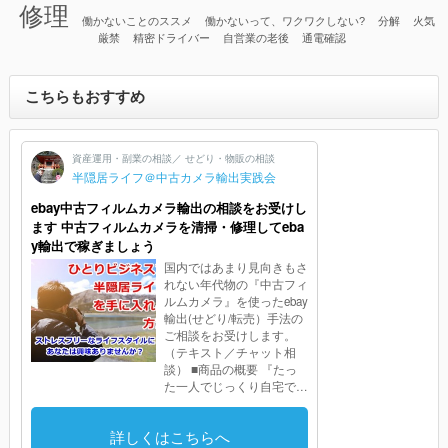
修理
働かないことのススメ
働かないって、ワクワクしない?
分解
火気
厳禁
精密ドライバー
自営業の老後
通電確認
こちらもおすすめ