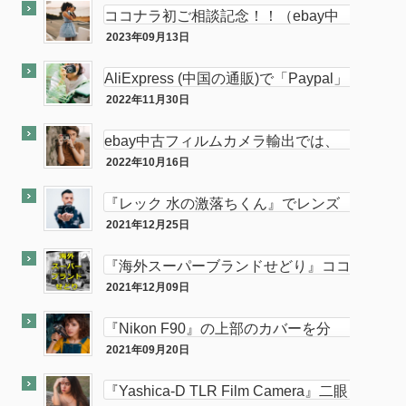
ココナラ初ご相談記念！！（ebay中
古フィルムカメラ輸出の相談をお受け
2023年09月13日
ココナラ
します。中
AliExpress (中国の通販)で「Paypal」
使って買い物してみた
2022年11月30日
PC
ebay中古フィルムカメラ輸出では、
意外と「二眼カメラ」がオススメ…か
2022年10月16日
ebay
も！？
『レック 水の激落ちくん』でレンズ
のカビが簡単に落とせてふき取りも超
2021年12月25日
カメラ
楽！！
『海外スーパーブランドせどり』ココ
ナラに出品致しました。
2021年12月09日
ココナラ
『Nikon F90』の上部のカバーを分
解・修理してみた。
2021年09月20日
カメラ
『Yashica-D TLR Film Camera』二眼