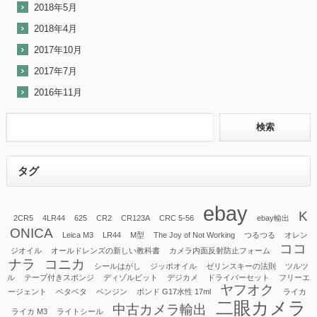
2018年5月
2018年4月
2017年10月
2017年7月
2016年11月
タグ
ebay
K
2CR5
4LR44
625
CR2
CR123A
CRC 5-56
ebay輸出
ONICA
Leica M3
LR44
M型
The Joy of Not Working
つるつる
オレン
ココ
ジオイル
オールドレンズの新しい教科書
カメラ内面反射防止フォーム
ナラ
コニカ
シールはがし
ジッポオイル
ゼリンスキーの法則
ツルツ
ル
テープ付きスポンジ
ディゾルビット
デジカメ
ドライバーセット
フリーエ
ヤフオク
ージェント
ベタベタ
ベンジン
ボンド G17水性 17ml
ライカ
二眼カメラ
中古カメラ輸出
ライカ M3
ライトシール