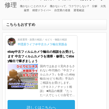
修理
働かないことのススメ
働かないって、ワクワクしない?
分解
火気
厳禁
精密ドライバー
自営業の老後
通電確認
こちらもおすすめ