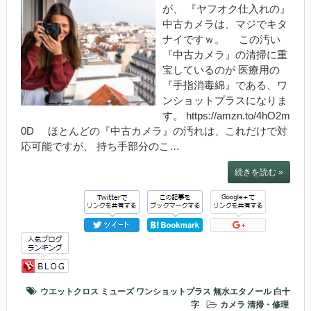
が、 『ヤフオク仕入れの』
中古カメラは、マジでキタ
ナイですｗ。 この汚い
『中古カメラ』の清掃に重
宝しているのが 医療用の
『手指消毒綿』である、ワ
ンショットプラスになりま
す。 https://amzn.to/4hO2m
0D ほとんどの『中古カメラ』の汚れは、これだけで対
応可能ですが、 持ち手部分のこ…
続きを読む »
ウエットクロス
ミューズ
ワンショットプラス
無水エタノール
白十
字
カメラ
清掃・修理