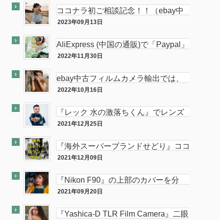
ココナラ初ご相談記念！！（ebay中
古フィルムカメラ輸出の相談をお受け
2023年09月13日
ココナラ
します。中
AliExpress (中国の通販)で「Paypal」
使って買い物してみた
2022年11月30日
PC
ebay中古フィルムカメラ輸出では、
意外と「二眼カメラ」がオススメ…か
2022年10月16日
ebay
も！？
『レック 水の激落ちくん』でレンズ
のカビが簡単に落とせてふき取りも超
2021年12月25日
カメラ
楽！！
『海外スーパーブランドせどり』ココ
ナラに出品致しました。
2021年12月09日
ココナラ
『Nikon F90』の上部のカバーを分
解・修理してみた。
2021年09月20日
カメラ
『Yashica-D TLR Film Camera』二眼