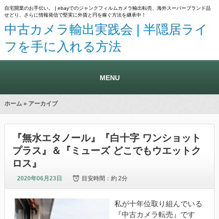
自宅開業のお手伝い。 | ebayでのジャンクフィルムカメラ輸出転売、海外スーパーブランド品
せどり、さらに情報発信で堅実に外貨と円を稼ぐ方法を継承中！
中古カメラ輸出実践会 | 半隠居ライ
フを手に入れる方法
MENU
ホーム
» アーカイブ
『無水エタノール』『白十字 ワンショット
プラス』＆『ミューズ どこでもウエットク
ロス』
2020年06月23日
目安時間：
約 2分
私が十年位取り組んでいる
『中古カメラ転売』です