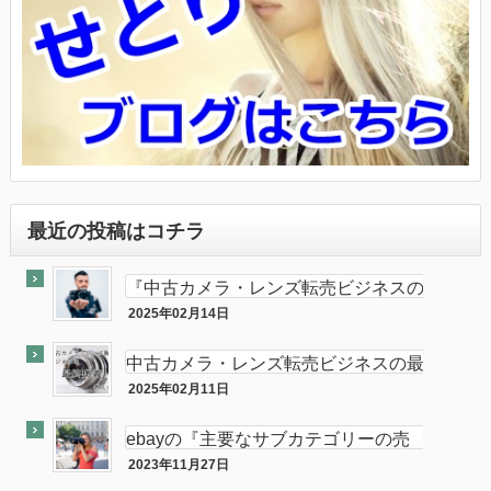
最近の投稿はコチラ
『中古カメラ・レンズ転売ビジネスの
最終奥義教えます』のebay輸出会員
2025年02月14日
最終奥義
サイト付き
中古カメラ・レンズ転売ビジネスの最
終奥義教えます…を販売開始し数ヶ月
2025年02月11日
半隠居ライフな話
が経ちました
ebayの『主要なサブカテゴリーの売
れ筋』がカメラである件
2023年11月27日
ebay