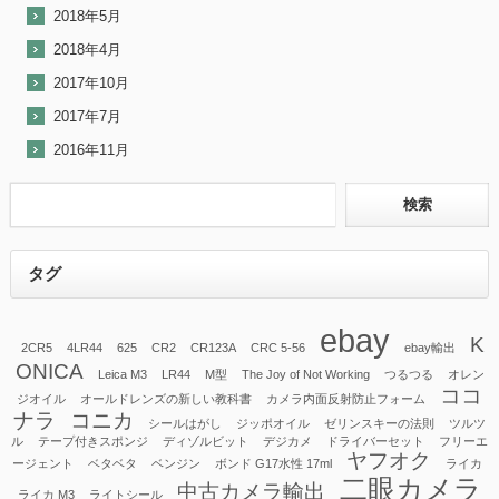
2018年5月
2018年4月
2017年10月
2017年7月
2016年11月
タグ
ebay
K
2CR5
4LR44
625
CR2
CR123A
CRC 5-56
ebay輸出
ONICA
Leica M3
LR44
M型
The Joy of Not Working
つるつる
オレン
ココ
ジオイル
オールドレンズの新しい教科書
カメラ内面反射防止フォーム
ナラ
コニカ
シールはがし
ジッポオイル
ゼリンスキーの法則
ツルツ
ル
テープ付きスポンジ
ディゾルビット
デジカメ
ドライバーセット
フリーエ
ヤフオク
ージェント
ベタベタ
ベンジン
ボンド G17水性 17ml
ライカ
二眼カメラ
中古カメラ輸出
ライカ M3
ライトシール