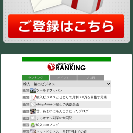
ランキング
ポイント
ブロ画
ツールドブッパン
13位
輸入ビジネスとせどりで月利300万を目指す元店長のブログ
14位
ebay/Amazon輸出の実践英語
15位
昔、あまゆにもんこまだったブログ
16位
しろオヤジ副業の奮闘記
17位
輸入comブログ
18位
ネットビジネス 月5万円までの道
19位