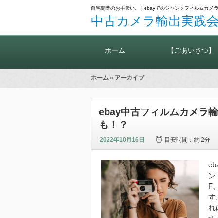
自宅開業のお手伝い。 | ebayでのジャンクフィルム
中古カメラ輸出実践会
ホーム
【ごあいさつ】
ホーム
» アーカイブ
ebay中古フィルムカメ
も！？
2022年10月16日
目安時間：
約 2分
e
ン
F
す
れ