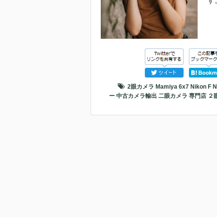
す
2眼カメラ
Mamiya 6x7
Nikon F
N
ー
中古カメラ輸出
二眼カメラ
専門店
２