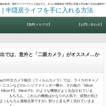
カメラ輸出転売、海外スーパーブランド品せどり、さらに情報発信で堅実に外貨と円を稼ぐ方法を継承中
 | 半隠居ライフを手に入れる方法
【無料メルマガ】
【お問い合わせ】
ラ輸出では、意外と「二眼カメラ」がオススメ…か
bayの中古カメラ輸出（フィルムカメラ）では、ライカやキャノ
・ニコンなどのレンジファインダー機や、その後の「Nikon
、Nikon F2、Nikon F3」のような機種がよく出品されていま
。 もちろん、これらの機種はかなりの人気で、状態が良け
ば（もちろん価格次第ですが）割りと足も早く売れていきま