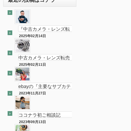
『中古カメラ・レンズ転
売ビジネスの最終奥義教
2025年02月14日
最終奥義
えます』のebay輸出会員
サイト付き
中古カメラ・レンズ転売
ビジネスの最終奥義教え
2025年02月11日
半隠居ライフな話
ます…を販売開始し数ヶ
月が経ちました
ebayの『主要なサブカテ
ゴリーの売れ筋』がカメ
2023年11月27日
ebay
ラである件
ココナラ初ご相談記
念！！（ebay中古フィル
2023年09月13日
ココナラ
ムカメラ輸出の相談をお