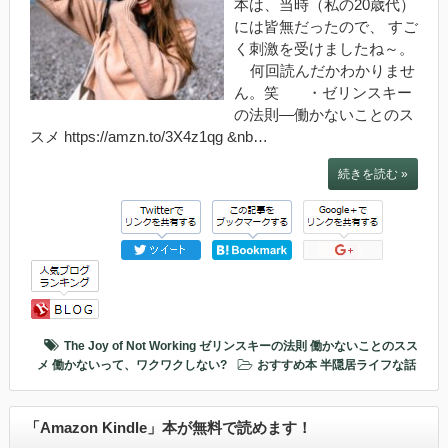
本は、当時（私の20歳代）
には皆無だったので、 すご
く刺激を受けましたね～。
何回読んだかわかりませ
ん。笑 ・ゼリンスキー
の法則―働かないことのス
スメ https://amzn.to/3X4z1qg &nb…
続きを読む »
The Joy of Not Working
ゼリンスキーの法則
働かないことのスス
メ
働かないって、ワクワクしない?
おすすめ本
半隠居ライフな話
「Amazon Kindle」本が無料で読めます！