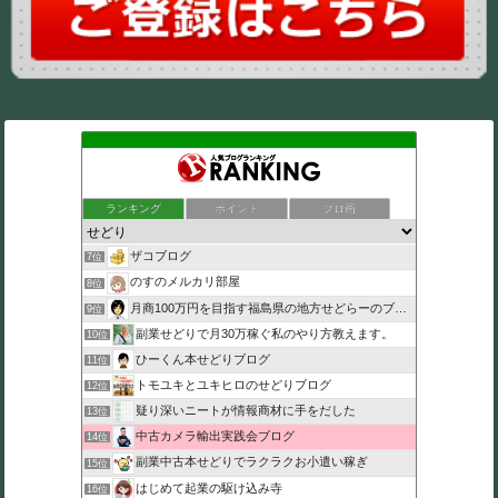
ランキング
ポイント
ブロ画
ザコブログ
7位
のすのメルカリ部屋
8位
月商100万円を目指す福島県の地方せどらーのブログ
9位
副業せどりで月30万稼ぐ私のやり方教えます。
10位
ひーくん本せどりブログ
11位
トモユキとユキヒロのせどりブログ
12位
疑り深いニートが情報商材に手をだした
13位
中古カメラ輸出実践会ブログ
14位
副業中古本せどりでラクラクお小遣い稼ぎ
15位
はじめて起業の駆け込み寺
16位