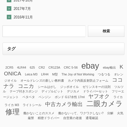
2017年10月
2017年7月
2016年11月
タグ
ebay
K
2CR5
4LR44
625
CR2
CR123A
CRC 5-56
ebay輸出
ONICA
Leica M3
LR44
M型
The Joy of Not Working
つるつる
オレン
ココ
ジオイル
オールドレンズの新しい教科書
カメラ内面反射防止フォーム
ナラ
コニカ
シールはがし
ジッポオイル
ゼリンスキーの法則
ツルツ
ル
テープ付きスポンジ
ディゾルビット
デジカメ
ドライバーセット
フリーエ
ヤフオク
ージェント
ベタベタ
ベンジン
ボンド G17水性 17ml
ライカ
二眼カメラ
中古カメラ輸出
ライカ M3
ライトシール
修理
働かないことのススメ
働かないって、ワクワクしない?
分解
火気
厳禁
精密ドライバー
自営業の老後
通電確認