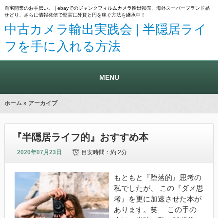
自宅開業のお手伝い。 | ebayでのジャンクフィルムカメラ輸出転売、海外スーパーブランド品
せどり、さらに情報発信で堅実に外貨と円を稼ぐ方法を継承中！
中古カメラ輸出実践会 | 半隠居ライ
フを手に入れる方法
MENU
ホーム
» アーカイブ
『半隠居ライフ的』おすすめ本
2020年07月23日
目安時間：
約 2分
もともと『堕落的』思考の
私でしたが、 この『ダメ思
考』を更に加速させた本が
あります。笑 この手の