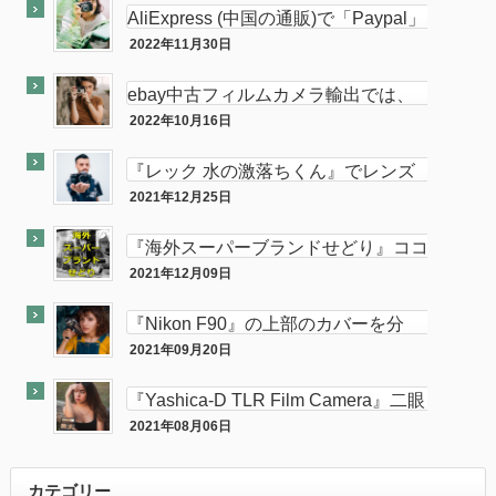
AliExpress (中国の通販)で「Paypal」
使って買い物してみた
2022年11月30日
PC
ebay中古フィルムカメラ輸出では、
意外と「二眼カメラ」がオススメ…か
2022年10月16日
ebay
も！？
『レック 水の激落ちくん』でレンズ
のカビが簡単に落とせてふき取りも超
2021年12月25日
カメラ
楽！！
『海外スーパーブランドせどり』ココ
ナラに出品致しました。
2021年12月09日
ココナラ
『Nikon F90』の上部のカバーを分
解・修理してみた。
2021年09月20日
カメラ
『Yashica-D TLR Film Camera』二眼
カメラが売れました。
2021年08月06日
最近『ebay』で売れた商品を大公開！
カテゴリー