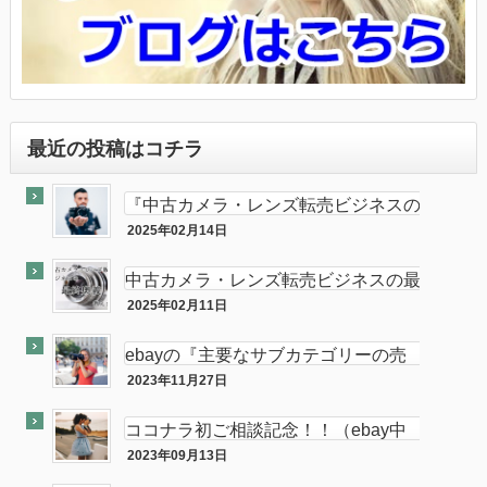
最近の投稿はコチラ
『中古カメラ・レンズ転売ビジネスの
最終奥義教えます』のebay輸出会員
2025年02月14日
最終奥義
サイト付き
中古カメラ・レンズ転売ビジネスの最
終奥義教えます…を販売開始し数ヶ月
2025年02月11日
半隠居ライフな話
が経ちました
ebayの『主要なサブカテゴリーの売
れ筋』がカメラである件
2023年11月27日
ebay
ココナラ初ご相談記念！！（ebay中
古フィルムカメラ輸出の相談をお受け
2023年09月13日
ココナラ
します。中