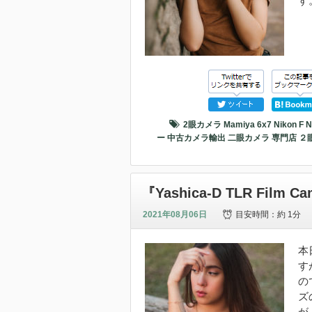
す
2眼カメラ
Mamiya 6x7
Nikon F
N
ー
中古カメラ輸出
二眼カメラ
専門店
２
『Yashica-D TLR Fi
2021年08月06日
目安時間：
約 1分
本
す
の
ズ
が