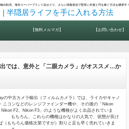
カメラ輸出転売、海外スーパーブランド品せどり、さらに情報発信で堅実に外貨と円を稼ぐ方法を継承中
 | 半隠居ライフを手に入れる方法
【無料メルマガ】
【お問い合わせ】
ラ輸出では、意外と「二眼カメラ」がオススメ…か
bayの中古カメラ輸出（フィルムカメラ）では、ライカやキャノ
・ニコンなどのレンジファインダー機や、その後の「Nikon
、Nikon F2、Nikon F3」のような機種がよく出品されていま
。 もちろん、これらの機種はかなりの人気で、状態が良け
ば（もちろん価格次第ですが）割りと足も早く売れていきま