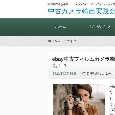
自宅開業のお手伝い。 | ebayでのジャンクフィルム
中古カメラ輸出実践会
ホーム
【ごあいさつ】
ホーム
» アーカイブ
ebay中古フィルムカメ
も！？
2022年10月16日
目安時間：
約 2分
e
ン
F
す
れ