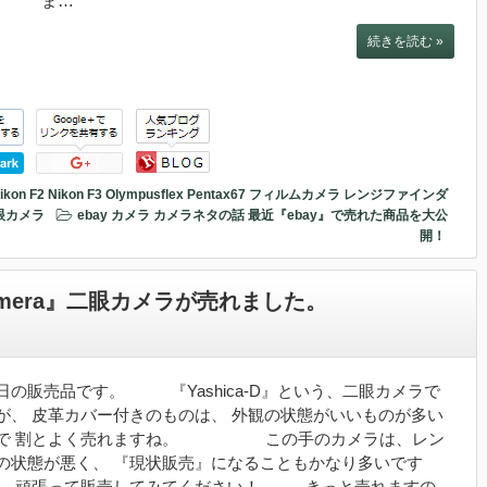
。 ま…
続きを読む »
ikon F2
Nikon F3
Olympusflex
Pentax67
フィルムカメラ
レンジファインダ
眼カメラ
ebay
カメラ
カメラネタの話
最近『ebay』で売れた商品を大公
開！
lm Camera』二眼カメラが売れました。
日の販売品です。 『Yashica-D』という、二眼カメラで
が、 皮革カバー付きのものは、 外観の状態がいいものが多い
で 割とよく売れますね。 この手のカメラは、レン
の状態が悪く、 『現状販売』になることもかなり多いです
、 頑張って販売してみてください！ きっと売れますの