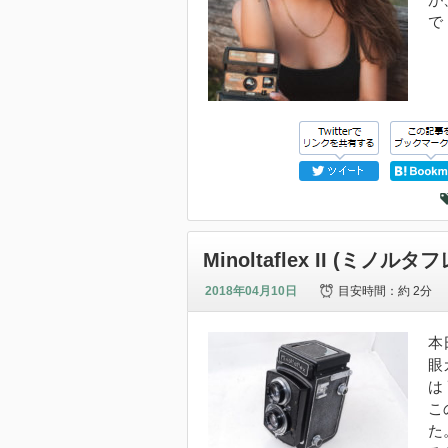
で
Minoltaflex II (ミ
2018年04月10日
目安時間：
約 2分
本
眼
は
こ
た