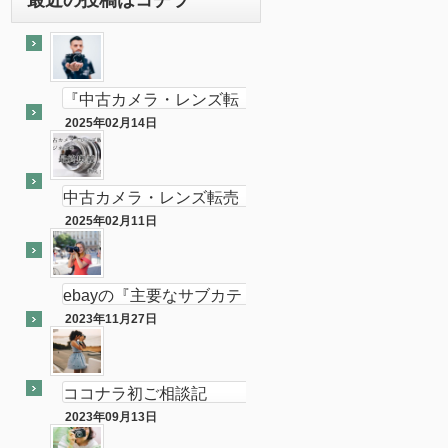
『中古カメラ・レンズ転
売ビジネスの最終奥義教
2025年02月14日
最終奥義
えます』のebay輸出会員
サイト付き
中古カメラ・レンズ転売
ビジネスの最終奥義教え
2025年02月11日
半隠居ライフな話
ます…を販売開始し数ヶ
月が経ちました
ebayの『主要なサブカテ
ゴリーの売れ筋』がカメ
2023年11月27日
ebay
ラである件
ココナラ初ご相談記
念！！（ebay中古フィル
2023年09月13日
ココナラ
ムカメラ輸出の相談をお