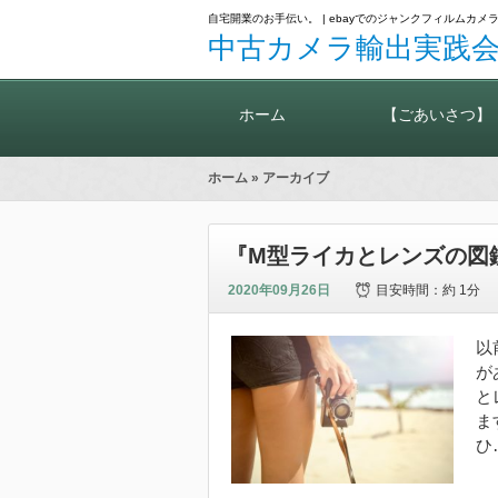
自宅開業のお手伝い。 | ebayでのジャンクフィルム
中古カメラ輸出実践会
ホーム
【ごあいさつ】
ホーム
» アーカイブ
『M型ライカとレンズの図
2020年09月26日
目安時間：
約 1分
以
が
と
ま
ひ