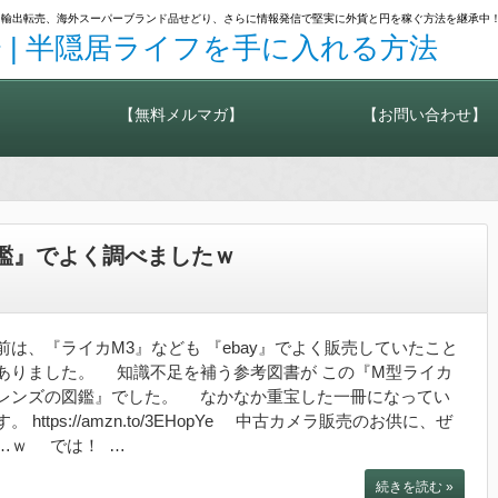
カメラ輸出転売、海外スーパーブランド品せどり、さらに情報発信で堅実に外貨と円を稼ぐ方法を継承中
 | 半隠居ライフを手に入れる方法
【無料メルマガ】
【お問い合わせ】
鑑』でよく調べましたｗ
前は、『ライカM3』なども 『ebay』でよく販売していたこと
ありました。 知識不足を補う参考図書が この『M型ライカ
レンズの図鑑』でした。 なかなか重宝した一冊になってい
す。 https://amzn.to/3EHopYe 中古カメラ販売のお供に、ぜ
…ｗ では！ …
続きを読む »