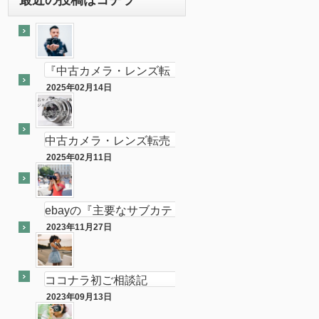
『中古カメラ・レンズ転
売ビジネスの最終奥義教
2025年02月14日
最終奥義
えます』のebay輸出会員
サイト付き
中古カメラ・レンズ転売
ビジネスの最終奥義教え
2025年02月11日
半隠居ライフな話
ます…を販売開始し数ヶ
月が経ちました
ebayの『主要なサブカテ
ゴリーの売れ筋』がカメ
2023年11月27日
ebay
ラである件
ココナラ初ご相談記
念！！（ebay中古フィル
2023年09月13日
ココナラ
ムカメラ輸出の相談をお