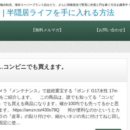
カメラ輸出転売、海外スーパーブランド品せどり、さらに情報発信で堅実に外貨と円を稼ぐ方法を継承中
 | 半隠居ライフを手に入れる方法
【無料メルマガ】
【お問い合わせ】
l』…コンビニでも買えます。
メラ『メンテナンス』で超絶重宝する『ボンド G17水性 17m
』をご紹介します。 この商品は、誰でも知ってる『コンビ
』でも買える商品になります。確か100均でも売ってるかと思
ます。 https://amzn.to/430o78Q 何が便利なのかというとカ
ラの『皮革』の貼り付けや、細かいネジの先に付けてねじ回し
固定に使…