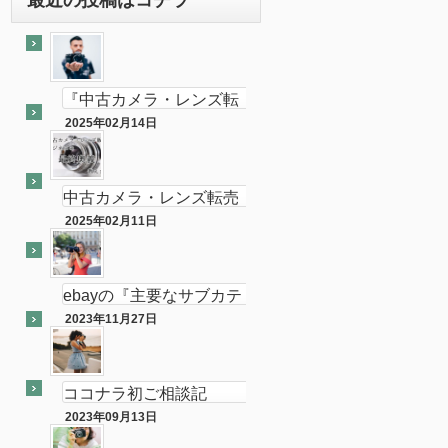
『中古カメラ・レンズ転
売ビジネスの最終奥義教
2025年02月14日
最終奥義
えます』のebay輸出会員
サイト付き
中古カメラ・レンズ転売
ビジネスの最終奥義教え
2025年02月11日
半隠居ライフな話
ます…を販売開始し数ヶ
月が経ちました
ebayの『主要なサブカテ
ゴリーの売れ筋』がカメ
2023年11月27日
ebay
ラである件
ココナラ初ご相談記
念！！（ebay中古フィル
2023年09月13日
ココナラ
ムカメラ輸出の相談をお