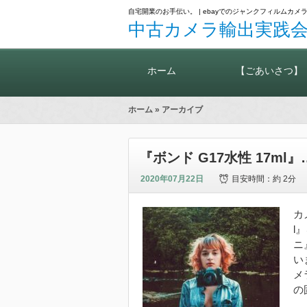
自宅開業のお手伝い。 | ebayでのジャンクフィルム
中古カメラ輸出実践会
ホーム
【ごあいさつ】
ホーム
» アーカイブ
『ボンド G17水性 17m
2020年07月22日
目安時間：
約 2分
カ
l
ニ
い
メ
の