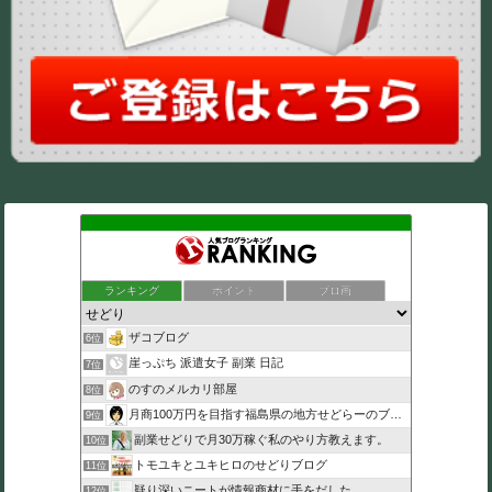
ランキング
ポイント
ブロ画
ザコブログ
6位
崖っぷち 派遣女子 副業 日記
7位
のすのメルカリ部屋
8位
月商100万円を目指す福島県の地方せどらーのブログ
9位
副業せどりで月30万稼ぐ私のやり方教えます。
10位
トモユキとユキヒロのせどりブログ
11位
疑り深いニートが情報商材に手をだした
12位