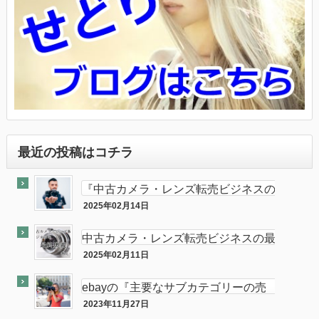
最近の投稿はコチラ
『中古カメラ・レンズ転売ビジネスの
最終奥義教えます』のebay輸出会員
2025年02月14日
最終奥義
サイト付き
中古カメラ・レンズ転売ビジネスの最
終奥義教えます…を販売開始し数ヶ月
2025年02月11日
半隠居ライフな話
が経ちました
ebayの『主要なサブカテゴリーの売
れ筋』がカメラである件
2023年11月27日
ebay