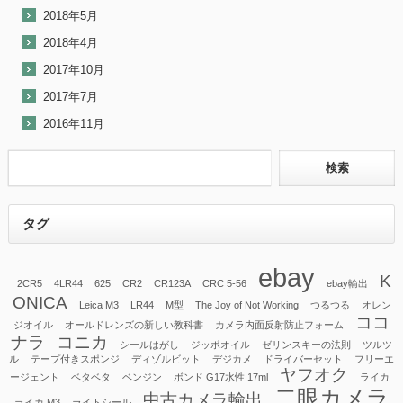
2018年5月
2018年4月
2017年10月
2017年7月
2016年11月
タグ
ebay
K
2CR5
4LR44
625
CR2
CR123A
CRC 5-56
ebay輸出
ONICA
Leica M3
LR44
M型
The Joy of Not Working
つるつる
オレン
ココ
ジオイル
オールドレンズの新しい教科書
カメラ内面反射防止フォーム
ナラ
コニカ
シールはがし
ジッポオイル
ゼリンスキーの法則
ツルツ
ル
テープ付きスポンジ
ディゾルビット
デジカメ
ドライバーセット
フリーエ
ヤフオク
ージェント
ベタベタ
ベンジン
ボンド G17水性 17ml
ライカ
二眼カメラ
中古カメラ輸出
ライカ M3
ライトシール