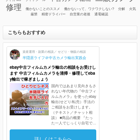
修理
働かないことのススメ
働かないって、ワクワクしない?
分解
火気
厳禁
精密ドライバー
自営業の老後
通電確認
こちらもおすすめ