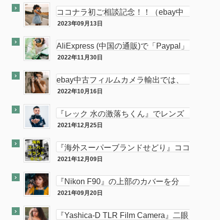
ココナラ初ご相談記念！！（ebay中
古フィルムカメラ輸出の相談をお受け
2023年09月13日
ココナラ
します。中
AliExpress (中国の通販)で「Paypal」
使って買い物してみた
2022年11月30日
PC
ebay中古フィルムカメラ輸出では、
意外と「二眼カメラ」がオススメ…か
2022年10月16日
ebay
も！？
『レック 水の激落ちくん』でレンズ
のカビが簡単に落とせてふき取りも超
2021年12月25日
カメラ
楽！！
『海外スーパーブランドせどり』ココ
ナラに出品致しました。
2021年12月09日
ココナラ
『Nikon F90』の上部のカバーを分
解・修理してみた。
2021年09月20日
カメラ
『Yashica-D TLR Film Camera』二眼