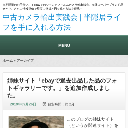
自宅開業のお手伝い。 | ebayでのジャンクフィルムカメラ輸出転売、海外スーパーブランド品
せどり、さらに情報発信で堅実に外貨と円を稼ぐ方法を継承中！
中古カメラ輸出実践会 | 半隠居ライ
フを手に入れる方法
MENU
ホーム
» アーカイブ
姉妹サイト「ebayで過去出品した品のフォ
トギャラリーです。」を追加作成しまし
た。
2019年09月26日
目安時間：
約 2分
このブログの姉妹サイト
（というか関連サイト）を