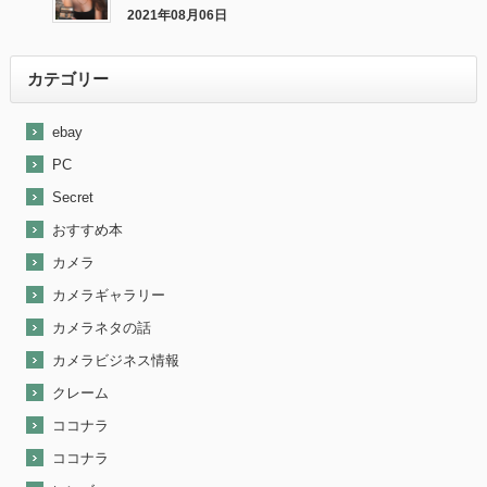
カメラが売れました。
2021年08月06日
最近『ebay』で売れた商品を大公開！
カテゴリー
ebay
PC
Secret
おすすめ本
カメラ
カメラギャラリー
カメラネタの話
カメラビジネス情報
クレーム
ココナラ
ココナラ