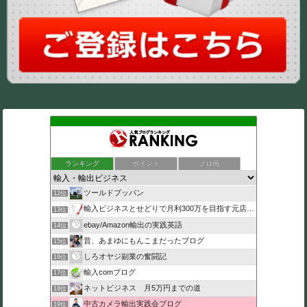
ランキング
ポイント
ブロ画
ツールドブッパン
12位
輸入ビジネスとせどりで月利300万を目指す元店長のブログ
13位
ebay/Amazon輸出の実践英語
14位
昔、あまゆにもんこまだったブログ
15位
しろオヤジ副業の奮闘記
16位
輸入comブログ
17位
ネットビジネス 月5万円までの道
18位
中古カメラ輸出実践会ブログ
19位