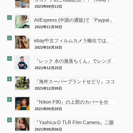
古フィルムカメラ輸出の相談をお受け
2023年09月13日
ココナラ
します。中
AliExpress (中国の通販)で「Paypal」
使って買い物してみた
2022年11月30日
PC
ebay中古フィルムカメラ輸出では、
意外と「二眼カメラ」がオススメ…か
2022年10月16日
ebay
も！？
『レック 水の激落ちくん』でレンズ
のカビが簡単に落とせてふき取りも超
2021年12月25日
カメラ
楽！！
『海外スーパーブランドせどり』ココ
ナラに出品致しました。
2021年12月09日
ココナラ
『Nikon F90』の上部のカバーを分
解・修理してみた。
2021年09月20日
カメラ
『Yashica-D TLR Film Camera』二眼
カメラが売れました。
2021年08月06日