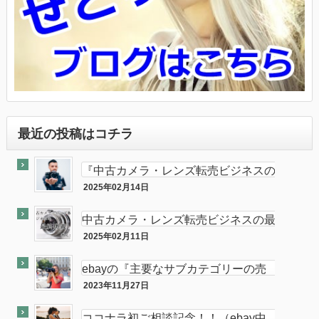
最近の投稿はコチラ
『中古カメラ・レンズ転売ビジネスの
最終奥義教えます』のebay輸出会員
2025年02月14日
最終奥義
サイト付き
中古カメラ・レンズ転売ビジネスの最
終奥義教えます…を販売開始し数ヶ月
2025年02月11日
半隠居ライフな話
が経ちました
ebayの『主要なサブカテゴリーの売
れ筋』がカメラである件
2023年11月27日
ebay
ココナラ初ご相談記念！！（ebay中