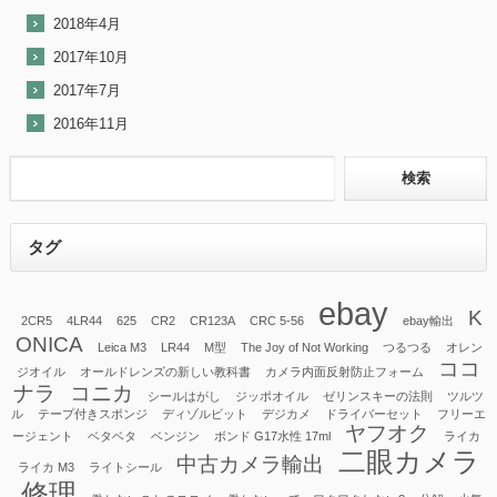
2018年4月
2017年10月
2017年7月
2016年11月
タグ
ebay
K
2CR5
4LR44
625
CR2
CR123A
CRC 5-56
ebay輸出
ONICA
Leica M3
LR44
M型
The Joy of Not Working
つるつる
オレン
ココ
ジオイル
オールドレンズの新しい教科書
カメラ内面反射防止フォーム
ナラ
コニカ
シールはがし
ジッポオイル
ゼリンスキーの法則
ツルツ
ル
テープ付きスポンジ
ディゾルビット
デジカメ
ドライバーセット
フリーエ
ヤフオク
ージェント
ベタベタ
ベンジン
ボンド G17水性 17ml
ライカ
二眼カメラ
中古カメラ輸出
ライカ M3
ライトシール
修理