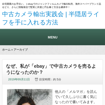
自宅開業のお手伝い。 | ebayでのジャンクフィルムカメラ輸出転売、海外スーパーブランド品
せどり、さらに情報発信で堅実に外貨と円を稼ぐ方法を継承中！
中古カメラ輸出実践会 | 半隠居ライ
フを手に入れる方法
MENU
ホーム
» アーカイブ
なぜ、私が「ebay」で中古カメラを売るよ
うになったのか？
2019年09月11日
目安時間：
約 5分
他人の「メルマガ」を読ん
でいて久しぶりに書く気に
なったので書いてみます。