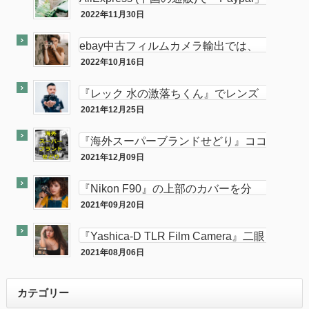
使って買い物してみた
2022年11月30日
PC
ebay中古フィルムカメラ輸出では、
意外と「二眼カメラ」がオススメ…か
2022年10月16日
ebay
も！？
『レック 水の激落ちくん』でレンズ
のカビが簡単に落とせてふき取りも超
2021年12月25日
カメラ
楽！！
『海外スーパーブランドせどり』ココ
ナラに出品致しました。
2021年12月09日
ココナラ
『Nikon F90』の上部のカバーを分
解・修理してみた。
2021年09月20日
カメラ
『Yashica-D TLR Film Camera』二眼
カメラが売れました。
2021年08月06日
最近『ebay』で売れた商品を大公開！
カテゴリー