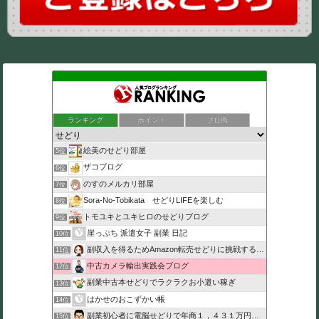
ランキング
ポイント
ブロ画
絵美のせどり部屋
5位
ザコブログ
6位
のすのメルカリ部屋
7位
Sora-No-Tobikata せどりLIFEを楽しむ
8位
トモユキとユキヒロのせどりブログ
9位
崖っぷち 派遣女子 副業 日記
10位
副収入を得るためAmazon転売せどりに挑戦する主婦のブログ
11位
中古カメラ輸出実践会ブログ
12位
副業中古本せどりでラクラクお小遣い稼ぎ
13位
はかせのおこずかい帳
14位
副業初心者に電脳せどりで年商１，４３１万円稼がせたブログ
15位