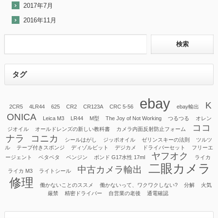
2017年7月
2016年11月
タグ
ebay
K
2CR5
4LR44
625
CR2
CR123A
CRC 5-56
ebay輸出
ONICA
Leica M3
LR44
M型
The Joy of Not Working
つるつる
オレン
ココ
ジオイル
オールドレンズの新しい教科書
カメラ内面反射防止フォーム
ナラ
コニカ
シールはがし
ジッポオイル
ゼリンスキーの法則
ツルツ
ル
テープ付きスポンジ
ディゾルビット
デジカメ
ドライバーセット
フリーエ
ヤフオク
ージェント
ベタベタ
ベンジン
ボンド G17水性 17ml
ライカ
二眼カメラ
中古カメラ輸出
ライカ M3
ライトシール
修理
働かないことのススメ
働かないって、ワクワクしない?
分解
火気
厳禁
精密ドライバー
自営業の老後
通電確認