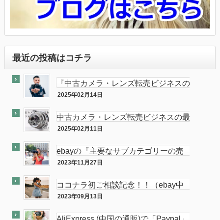
最近の投稿はコチラ
『中古カメラ・レンズ転売ビジネスの
最終奥義教えます』のebay輸出会員
2025年02月14日
最終奥義
サイト付き
中古カメラ・レンズ転売ビジネスの最
終奥義教えます…を販売開始し数ヶ月
2025年02月11日
半隠居ライフな話
が経ちました
ebayの『主要なサブカテゴリーの売
れ筋』がカメラである件
2023年11月27日
ebay
ココナラ初ご相談記念！！（ebay中
古フィルムカメラ輸出の相談をお受け
2023年09月13日
ココナラ
します。中
AliExpress (中国の通販)で「Paypal」