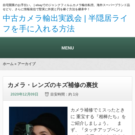
自宅開業のお手伝い。 | ebayでのジャンクフィルムカメラ輸出転売、海外スーパーブランド品
せどり、さらに情報発信で堅実に外貨と円を稼ぐ方法を継承中！
中古カメラ輸出実践会 | 半隠居ライ
フを手に入れる方法
MENU
ホーム
» アーカイブ
カメラ・レンズのキズ補修の裏技
2020年12月09日
目安時間：
約 1分
カメラ補修でミスったとき
に 重宝する『相棒たち』を
ご紹介しましょう。 ま
ず、『タッチアップペン』