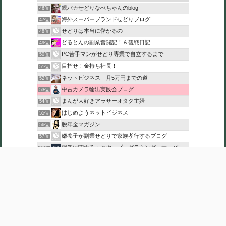
親バカせどりなべちゃんのblog
46位
海外スーパーブランドせどりブログ
47位
せどりは本当に儲かるの
48位
どるとんの副業奮闘記！＆観戦日記
49位
PC苦手マンがせどり専業で自立するまで
50位
目指せ！金持ち社長！
51位
ネットビジネス 月5万円までの道
52位
中古カメラ輸出実践会ブログ
53位
まんが大好きアラサーオタク主婦
54位
はじめようネットビジネス
55位
脱年金マガジン
56位
婿養子が副業せどりで家族孝行するブログ
57位
副業に関することや、プログラミング・サーバー関係
58位
【副業入門】転売初心者がAmazonで月収5万円以上を稼ぐ方
59位
沖縄富豪女子への道のり
60位
このカテゴリを全て表示
参加する
このブログに投票する