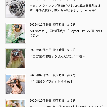
中古カメラ・レンズ転売ビジネスの最終奥義教えま
す…を販売開始し数ヶ月が経ちました | ebay輸出
2022年11月30日
読了時間：約 5分
AliExpress (中国の通販)で「Paypal」使って買い物し
てみた
2020年09月24日
読了時間：約 3分
『自営業の老後』を読んだのは２年後ｗ
2020年07月23日
読了時間：約 2分
『半隠居ライフ的』おすすめ本
2019年10月30日
読了時間：約 6分
カメラせどり(転売)に取り組む本当の目的はひとりビ