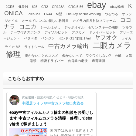
ebay
K
2CR5
4LR44
625
CR2
CR123A
CRC 5-56
ebay輸出
ONICA
Leica M3
LR44
M型
The Joy of Not Working
つるつる
オレン
ココ
ジオイル
オールドレンズの新しい教科書
カメラ内面反射防止フォーム
ナラ
コニカ
シールはがし
ジッポオイル
ゼリンスキーの法則
ツルツ
ル
テープ付きスポンジ
ディゾルビット
デジカメ
ドライバーセット
フリーエ
ヤフオク
ージェント
ベタベタ
ベンジン
ボンド G17水性 17ml
ライカ
二眼カメラ
中古カメラ輸出
ライカ M3
ライトシール
修理
働かないことのススメ
働かないって、ワクワクしない?
分解
火気
厳禁
精密ドライバー
自営業の老後
通電確認
こちらもおすすめ