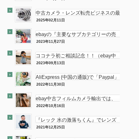
最終奥義
サイト付き
中古カメラ・レンズ転売ビジネスの最
終奥義教えます…を販売開始し数ヶ月
2025年02月11日
半隠居ライフな話
が経ちました
ebayの『主要なサブカテゴリーの売
れ筋』がカメラである件
2023年11月27日
ebay
ココナラ初ご相談記念！！（ebay中
古フィルムカメラ輸出の相談をお受け
2023年09月13日
ココナラ
します。中
AliExpress (中国の通販)で「Paypal」
使って買い物してみた
2022年11月30日
PC
ebay中古フィルムカメラ輸出では、
意外と「二眼カメラ」がオススメ…か
2022年10月16日
ebay
も！？
『レック 水の激落ちくん』でレンズ
のカビが簡単に落とせてふき取りも超
2021年12月25日
カメラ
楽！！