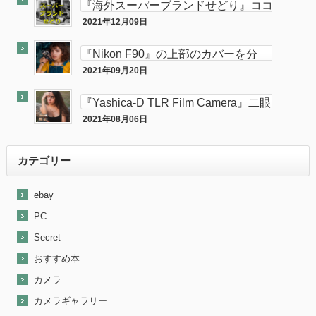
『海外スーパーブランドせどり』ココ
ナラに出品致しました。
2021年12月09日
ココナラ
『Nikon F90』の上部のカバーを分
解・修理してみた。
2021年09月20日
カメラ
『Yashica-D TLR Film Camera』二眼
カメラが売れました。
2021年08月06日
最近『ebay』で売れた商品を大公開！
カテゴリー
ebay
PC
Secret
おすすめ本
カメラ
カメラギャラリー