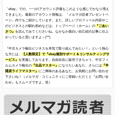
「ebay」での、一つのアカウント評価もこのような感じでかなり増え
てきました。最新のアカウント情報は、「メルマガ読者プレゼントペ
ージ」内でもご紹介しています。また、詳しいプロフィール内容やこ
のビジネスとの馴れ初めなどは、トップページ（ホーム）の
『ごあい
さつ』
を読んでみてくださいね。なかなか面白い自己紹介記事に仕上
がっていると思いますよ～(^^)
『中古カメラ輸出ビジネスを本気で取り組んでみたい！』という熱心
な方には、
【人数限定】で『ebay個別サポート＆コンサルティングサ
ービス』
を実施しております。自由自在に販売できちゃう、中古フィ
ルムカメラ輸出の
『出品マスター』
になりたいあなた、さらには
『半
隠居ライフマスター』
にご興味のあるあなた、お気軽にお問い合わせ
下さいね！（メルマガ・コミュニティにご登録いただくと『お問い合
わせ』もスムーズですよ。笑）