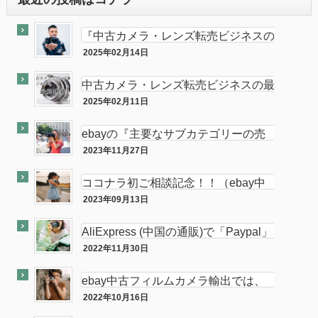
『中古カメラ・レンズ転売ビジネスの
最終奥義教えます』のebay輸出会員
2025年02月14日
最終奥義
サイト付き
中古カメラ・レンズ転売ビジネスの最
終奥義教えます…を販売開始し数ヶ月
2025年02月11日
半隠居ライフな話
が経ちました
ebayの『主要なサブカテゴリーの売
れ筋』がカメラである件
2023年11月27日
ebay
ココナラ初ご相談記念！！（ebay中
古フィルムカメラ輸出の相談をお受け
2023年09月13日
ココナラ
します。中
AliExpress (中国の通販)で「Paypal」
使って買い物してみた
2022年11月30日
PC
ebay中古フィルムカメラ輸出では、
意外と「二眼カメラ」がオススメ…か
2022年10月16日
ebay
も！？