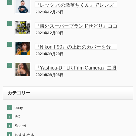
『レック 水の激落ちくん』でレンズ
のカビが簡単に落とせてふき取りも超
2021年12月25日
カメラ
楽！！
『海外スーパーブランドせどり』ココ
ナラに出品致しました。
2021年12月09日
ココナラ
『Nikon F90』の上部のカバーを分
解・修理してみた。
2021年09月20日
カメラ
『Yashica-D TLR Film Camera』二眼
カメラが売れました。
2021年08月06日
最近『ebay』で売れた商品を大公開！
カテゴリー
ebay
PC
Secret
おすすめ本