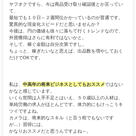
ヤフオクですら、今は商品受け取り確認後とか言ってい
て、
最短でも１０日～２週間位かかっているのが普通です。
驚異的な現金化スピードだと思いませんか？
今後は、円の価値も徐々に落ちて行くトレンドなので、
外貨獲得はさらに有利ではないかと。
そして、稼ぐ金額は自分次第ですし。
ちょっと、稼ぎたいなと思えば、出品数を増やしておく
だけでOKです。
私は、
中高年の将来ビジネスとしてもおススメ
ではない
かなと感じています。
いくら世間は人手不足とはいえ、５０歳以上の人材は、
単純労働の求人がほとんどです。体力的にもけっこうキ
ツイですよね。
カメラは、将来的なスキル（と言う程でもないです
が…）習得には、
かなりおススメだと思うんですよね～。