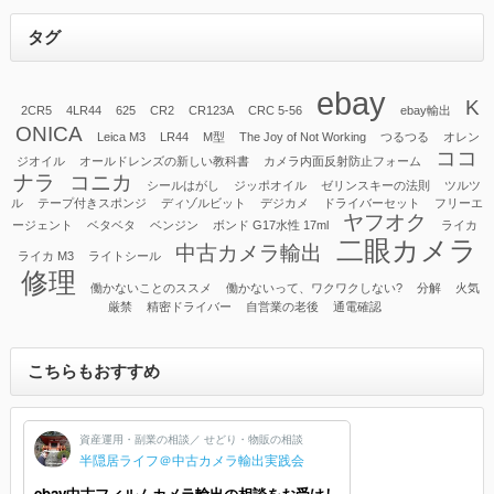
タグ
ebay
K
2CR5
4LR44
625
CR2
CR123A
CRC 5-56
ebay輸出
ONICA
Leica M3
LR44
M型
The Joy of Not Working
つるつる
オレン
ココ
ジオイル
オールドレンズの新しい教科書
カメラ内面反射防止フォーム
ナラ
コニカ
シールはがし
ジッポオイル
ゼリンスキーの法則
ツルツ
ル
テープ付きスポンジ
ディゾルビット
デジカメ
ドライバーセット
フリーエ
ヤフオク
ージェント
ベタベタ
ベンジン
ボンド G17水性 17ml
ライカ
二眼カメラ
中古カメラ輸出
ライカ M3
ライトシール
修理
働かないことのススメ
働かないって、ワクワクしない?
分解
火気
厳禁
精密ドライバー
自営業の老後
通電確認
こちらもおすすめ